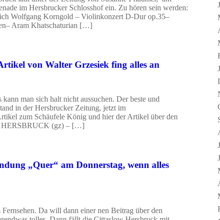
enade im Hersbrucker Schlosshof ein. Zu hören sein werden:
rich Wolfgang Korngold – Violinkonzert D-Dur op.35–
ien– Aram Khatschaturian […]
tikel von Walter Grzesiek fing alles an
as kann man sich halt nicht aussuchen. Der beste und
tand in der Hersbrucker Zeitung, jetzt im
Artikel zum Schäufele König und hier der Artikel über den
en. HERSBRUCK (gz) – […]
endung „Quer“ am Donnerstag, wenn alles
m Fernsehen. Da will dann einer nen Beitrag über den
gendwas tolles. Dann fällt die Cittaslow Hersbruck mit