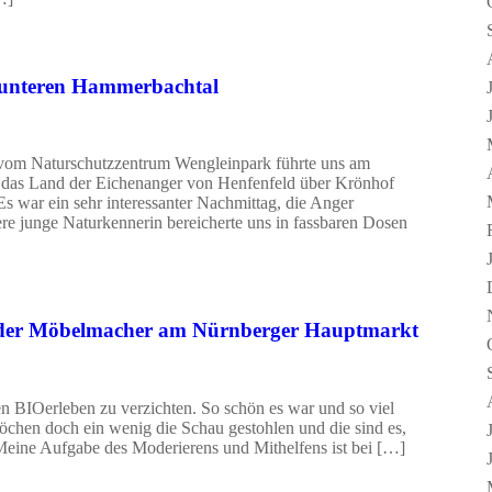
m unteren Hammerbachtal
 vom Naturschutzzentrum Wengleinpark führte uns am
 das Land der Eichenanger von Henfenfeld über Krönhof
 war ein sehr interessanter Nachmittag, die Anger
re junge Naturkennerin bereicherte uns in fassbaren Dosen
 der Möbelmacher am Nürnberger Hauptmarkt
ten BIOerleben zu verzichten. So schön es war und so viel
Köchen doch ein wenig die Schau gestohlen und die sind es,
 Meine Aufgabe des Moderierens und Mithelfens ist bei […]