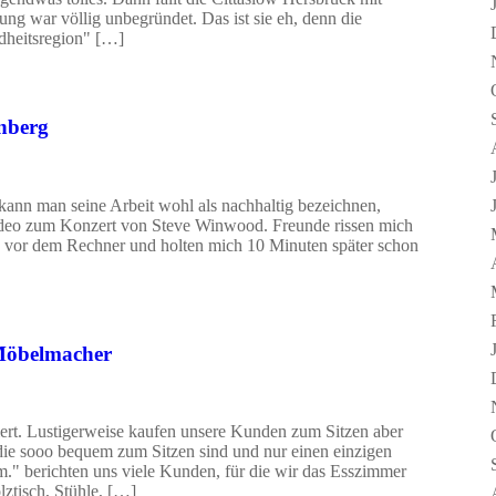
ng war völlig unbegründet. Das ist sie eh, denn die
dheitsregion" […]
nberg
kann man seine Arbeit wohl als nachhaltig bezeichnen,
Video zum Konzert von Steve Winwood. Freunde rissen mich
 vor dem Rechner und holten mich 10 Minuten später schon
 Möbelmacher
siert. Lustigerweise kaufen unsere Kunden zum Sitzen aber
l die sooo bequem zum Sitzen sind und nur einen einzigen
m." berichten uns viele Kunden, für die wir das Esszimmer
ztisch, Stühle, […]