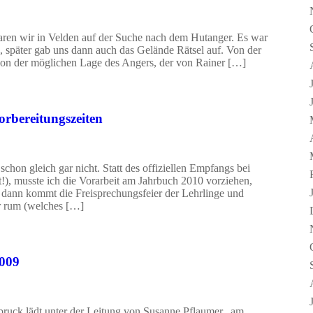
ren wir in Velden auf der Suche nach dem Hutanger. Es war
n, später gab uns dann auch das Gelände Rätsel auf. Von der
 von der möglichen Lage des Angers, der von Rainer […]
rbereitungszeiten
chon gleich gar nicht. Statt des offiziellen Empfangs bei
!), musste ich die Vorarbeit am Jahrbuch 2010 vorziehen,
, dann kommt die Freisprechungsfeier der Lehrlinge und
er rum (welches […]
2009
uck lädt unter der Leitung von Susanne Pflaumer, am