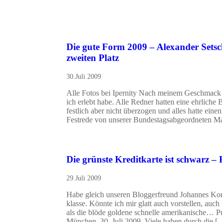
Die gute Form 2009 – Alexander Set
zweiten Platz
30.Juli 2009
Alle Fotos bei Ipernity Nach meinem Geschmack w
ich erlebt habe. Alle Redner hatten eine ehrlich
festlich aber nicht überzogen und alles hatte ei
Festrede von unserer Bundestagsabgeordneten Ma
Die grünste Kreditkarte ist schwarz 
29.Juli 2009
Habe gleich unseren Bloggerfreund Johannes Kor
klasse. Könnte ich mir glatt auch vorstellen, auch
als die blöde goldene schnelle amerikanische… P
München, 30. Juli 2009. Viele haben durch die [