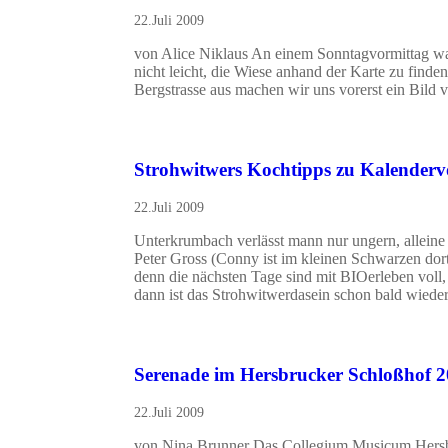
22.Juli 2009
von Alice Niklaus An einem Sonntagvormittag wa
nicht leicht, die Wiese anhand der Karte zu finde
Bergstrasse aus machen wir uns vorerst ein Bild
Strohwitwers Kochtipps zu Kalendervo
22.Juli 2009
Unterkrumbach verlässt mann nur ungern, alleine s
Peter Gross (Conny ist im kleinen Schwarzen dort
denn die nächsten Tage sind mit BIOerleben voll
dann ist das Strohwitwerdasein schon bald wied
Serenade im Hersbrucker Schloßhof 
22.Juli 2009
von Nina Brunner Das Collegium Musicum Hersbr