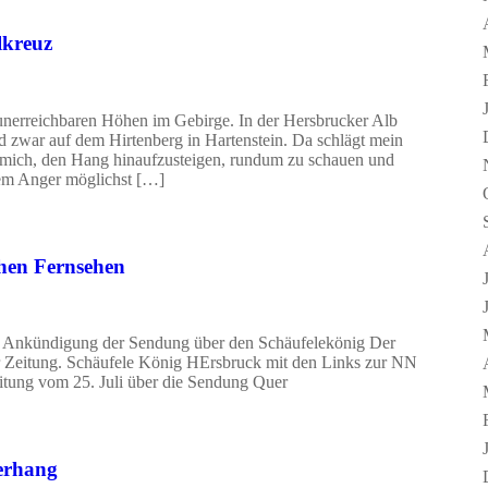
lkreuz
 unerreichbaren Höhen im Gebirge. In der Hersbrucker Alb
d zwar auf dem Hirtenberg in Hartenstein. Da schlägt mein
e mich, den Hang hinaufzusteigen, rundum zu schauen und
dem Anger möglichst […]
chen Fernsehen
. Ankündigung der Sendung über den Schäufelekönig Der
r Zeitung. Schäufele König HErsbruck mit den Links zur NN
itung vom 25. Juli über die Sendung Quer
erhang