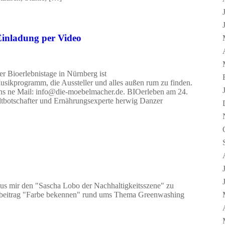
Einladung per Video
der Bioerlebnistage in Nürnberg ist
sikprogramm, die Aussteller und alles außen rum zu finden.
t uns ne Mail: info@die-moebelmacher.de. BIOerleben am 24.
tbotschafter und Ernährungsexperte herwig Danzer
us mir den "Sascha Lobo der Nachhaltigkeitsszene" zu
ogbeitrag "Farbe bekennen" rund ums Thema Greenwashing