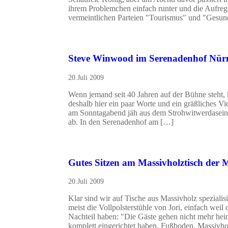
ihrem Problemchen einfach runter und die Aufregu
vermeintlichen Parteien "Tourismus" und "Gesun
Steve Winwood im Serenadenhof Nür
20.Juli 2009
Wenn jemand seit 40 Jahren auf der Bühne steht, 
deshalb hier ein paar Worte und ein gräßliches 
am Sonntagabend jäh aus dem Strohwitwerdasein
ab. In den Serenadenhof am […]
Gutes Sitzen am Massivholztisch der
20.Juli 2009
Klar sind wir auf Tische aus Massivholz speziali
meist die Vollpolsterstühle von Jori, einfach wei
Nachteil haben: "Die Gäste gehen nicht mehr hei
komplett eingerichtet haben. Fußboden, Massivhol