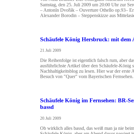
Samstag, den 25. Juli 2009 um 20:00 Uhr zur Ser
– Antonín Dvořák – Ouverture Othello op.93– E
Alexander Borodin – Steppenskizze aus Mittelas
Schäufele König Hersbruck: mit dem Ar
21.Juli 2009
Die Reihenfolge ist eigentlich falsch rum, aber d
ausführlichste Artikel über den Schäufele-König s
Nachhaltigkeitsblog zu lesen. Hier war der erste 
Besuch von "Quer" vom Bayerischen Fernseh
Schäufele König im Fernsehen: BR-S
bassd
20.Juli 2009
Ob wirklich alles bassd, das weiß man ja nie bei
Schäufele König, aber am Abend davor passiert ir