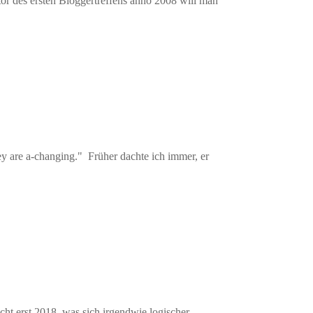
tor des ersten Bloggertreffens anno 2008 will man
 are a-changing." Früher dachte ich immer, er
icht erst 2018, was sich irgendwie logischer