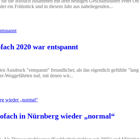
8 für die Biofach zusammen mit dem heutigen Geschäftsführer Peter Ottm
der ein Frühstück und in diesem Jahr aus naheliegenden...
ofach 2020 war entspannt
 Ausdruck "entspannt" freundlicher, als das eigentlich gefühlte "langw
r-Weggefährten traf, mit denen wir...
Biofach in Nürnberg wieder „normal“