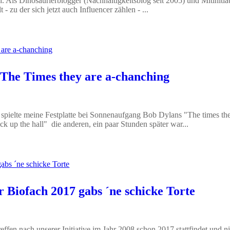
. Als Dinosaurierblogger (Nachhaltigkeitsblog seit 2005) und Mitinitia
 zu der sich jetzt auch Influencer zählen - ...
 The Times they are a-chanching
pielte meine Festplatte bei Sonnenaufgang Bob Dylans "The times they
ck up the hall" die anderen, ein paar Stunden später war...
r Biofach 2017 gabs ´ne schicke Torte
effen nach unserer Initiative im Jahr 2008 schon 2017 stattfindet und n