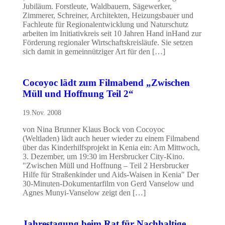
Jubiläum. Forstleute, Waldbauern, Sägewerker,
Zimmerer, Schreiner, Architekten, Heizungsbauer und
Fachleute für Regionalentwicklung und Naturschutz
arbeiten im Initiativkreis seit 10 Jahren Hand inHand zur
Förderung regionaler Wirtschaftskreisläufe. Sie setzen
sich damit in gemeinnütziger Art für den […]
Cocoyoc lädt zum Filmabend „Zwischen
Müll und Hoffnung Teil 2“
19.Nov. 2008
von Nina Brunner Klaus Bock von Cocoyoc
(Weltladen) lädt auch heuer wieder zu einem Filmabend
über das Kinderhilfsprojekt in Kenia ein: Am Mittwoch,
3. Dezember, um 19:30 im Hersbrucker City-Kino.
"Zwischen Müll und Hoffnung – Teil 2 Hersbrucker
Hilfe für Straßenkinder und Aids-Waisen in Kenia" Der
30-Minuten-Dokumentarfilm von Gerd Vanselow und
Agnes Munyi-Vanselow zeigt den […]
Jahrestagung beim Rat für Nachhaltige