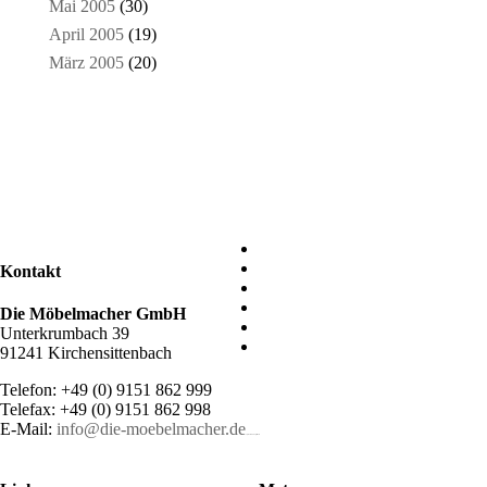
Mai 2005
(30)
April 2005
(19)
März 2005
(20)
Kontakt
Die Möbelmacher GmbH
Unterkrumbach 39
91241 Kirchensittenbach
Telefon: +49 (0) 9151 862 999
Telefax: +49 (0) 9151 862 998
E-Mail:
info@die-moebelmacher.de
https://deutschemedz.de/viagra-sildenafil