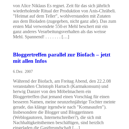
von Alice Niklaus Es regnet. Zeit für das sich jährlich
wiederholende Ritual der Produktion von Anis-Chräbeli.
"Heimat auf dem Teller", wohlverstanden mit Zutaten
aus dem Bioladen (zugegeben, nicht ganz alle). Das zum
ersten Mal verwendete 550-er Mehl beschert mir ein
ganz anderes Verarbeitungsverhalten als das weisse
Mehl. Spannend! . . . . . . . […]
Bloggertreffen parallel zur Biofach – jetzt
mit allen Infos
6.Dez. 2007
Während der Biofach, am Freitag Abend, den 22.2.08
veranstalten Christoph Harrach (Karmakonsum) und
herwig Danzer von den Möbelmachern ein
Bloggertreffen (hat jemand einen Vorschlag für einen
besseren Namen, meine neunzehnjährige Tochter meinte
gerade, das klänge irgendwie nach "Komasaufen").
Insbesondere die Blogger und Bloggerinnen
(Weblogautoren, Internetschreiber?), die sich mit
Nachhaltigkeitsthemen beschäftigen, sind herzlich
eingeladen die Gastfreundschaft […]