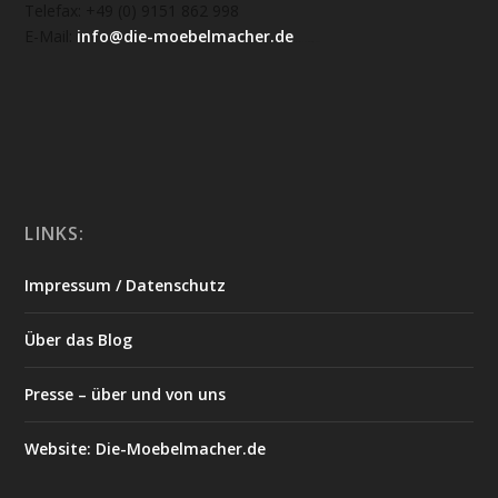
Telefax: +49 (0) 9151 862 998
E-Mail:
info@die-moebelmacher.de
https://deutschemedz.de/viagra-sildenafil
LINKS:
Impressum / Datenschutz
Über das Blog
Presse – über und von uns
Website: Die-Moebelmacher.de