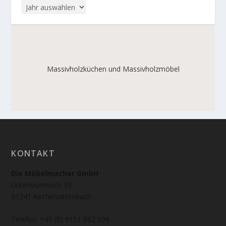
Massivholzküchen und Massivholzmöbel
KONTAKT
Die Möbelmacher GmbH
Unterkrumbach 39
91241 Kirchensittenbach
Telefon: +49 (0) 9151 862 999