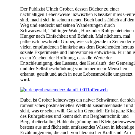
Der Publizist Ulrich Grober, dessen Bücher zu einer
nachhaltigen Lebensweise inzwischen Klassiker ihres Genre
sind, macht sich in seinem neuen Buch buchstäblich auf den
Weg und entdeckt auf seinen Wanderungen durch
Schwarzwald, Thüringer Wald, Harz oder Ruhrgebiet einen
Hunger nach Einfachheit und Echtheit. Mal nüchtern, mal
pathetisch beschreibt Grober, wie sich gerade in Zeiten der 
vielen empfundenen Sinnkrise aus dem Bestehenden heraus
soziale Experimente und Innovationen entwickeln. Für ihn is
es ein Zeichen der Hoffnung, dass die Werte der
Entschleunigung, des Lassens, des Kreislaufs, der Gemeingü
und der Selbstbeschränkung von immer mehr Menschen
erkannt, geteilt und auch in neue Lebensmodelle umgesetzt
wird.
Dabei ist Grober keineswegs ein naiver Schwärmer, der sich
romantisches postmaterielles Weltbild zusammenbastelt und 
sieht, was er sehen will. Ganz im Gegenteil: Er ist ganz Kin
des Ruhrgebietes und kennt sich mit Bergbautechnik und
Bergarbeiterkultur, Haldenbegrünung und Kleingartenwese
bestens aus und flicht sein umfassendes Wissen in lebendige
Erzählungen ein, die auch von literarischer Kraft sind. Am