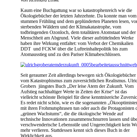
Kaum eine Buchgattung war so katastrophenreich wie die
Ökologiebücher der letzten Jahrzehnte. Da konnte man vom
stummen Frühling und dem geplünderten Planeten lesen, vo
sterbenden Wäldern und der Klimakatastrophe, vom
todbringenden Ozonloch, dem totalitären Atomstaat und der
Menschheit am Abgrund. Viele dieser aufrüttelnden Werke
haben ihre Wirkung entfaltet: vom Verbot der Chemikalien
DDT und FCKW über die Luftreinhaltepolitik bis zum
Atomausstieg und zu den Pariser Klimabeschlüssen.
Seit geraumer Zeit allerdings bewegen sich Ökologiebücher
vom Katastrophismus zum zuversichtlichen Realismus. Ulri
Grobers jüngstes Buch „Der leise Atem der Zukunft. Vom
Aufstieg nachhaltiger Werte in Zeiten der Krise“ ist das
vielleicht schönste Beispiel für diese kenntnisreiche Zuversic
Es redet nicht schön, wie es die sogenannten „Ökooptimiste
mit ihren Frohmutsphrasen tun oder auch die Protagonisten 
„grünen Wachstums“, die die ökologische Wende auf
technische Innovationen zusammenschnurren lassen und üb
verschwenderische Lebensstile und Ungerechtigkeit kein W
mehr verlieren. Stattdessen kennt sich dieses Buch in der
Wirklichkeit aus.