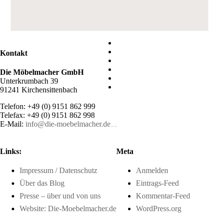
Kontakt
Die Möbelmacher GmbH
Unterkrumbach 39
91241 Kirchensittenbach
Telefon: +49 (0) 9151 862 999
Telefax: +49 (0) 9151 862 998
E-Mail:
info@die-moebelmacher.de
https://deutschemedz.de/viagra-sildenafil
Links:
Meta
Impressum / Datenschutz
Anmelden
Über das Blog
Eintrags-Feed
Presse – über und von uns
Kommentar-Feed
Website: Die-Moebelmacher.de
WordPress.org