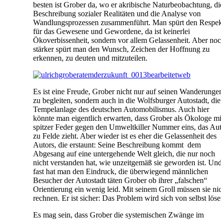
besten ist Grober da, wo er akribische Naturbeobachtung, di
Beschreibung sozialer Realitäten und die Analyse von
Wandlungsprozessen zusammenführt. Man spürt den Respe
für das Gewesene und Gewordene, da ist keinerlei
Ökoverbissenheit, sondern vor allem Gelassenheit. Aber no
stärker spürt man den Wunsch, Zeichen der Hoffnung zu
erkennen, zu deuten und mitzuteilen.
Es ist eine Freude, Grober nicht nur auf seinen Wanderunge
zu begleiten, sondern auch in die Wolfsburger Autostadt, die
Tempelanlage des deutschen Automobilismus. Auch hier
könnte man eigentlich erwarten, dass Grober als Ökologe mi
spitzer Feder gegen den Umweltkiller Nummer eins, das Au
zu Felde zieht. Aber wieder ist es eher die Gelassenheit des
Autors, die erstaunt: Seine Beschreibung kommt dem
Abgesang auf eine untergehende Welt gleich, die nur noch
nicht verstanden hat, wie unzeitgemäß sie geworden ist. Un
fast hat man den Eindruck, die überwiegend männlichen
Besucher der Autostadt täten Grober ob ihrer „falschen“
Orientierung ein wenig leid. Mit seinem Groll müssen sie ni
rechnen. Er ist sicher: Das Problem wird sich von selbst löse
Es mag sein, dass Grober die systemischen Zwänge im