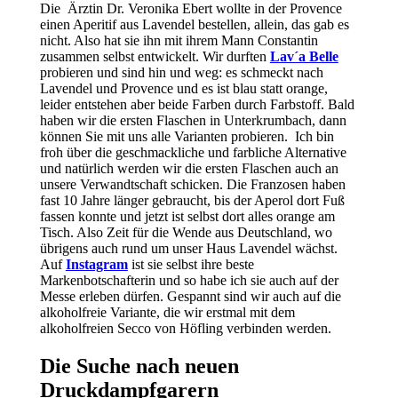
Die Ärztin Dr. Veronika Ebert wollte in der Provence
einen Aperitif aus Lavendel bestellen, allein, das gab es
nicht. Also hat sie ihn mit ihrem Mann Constantin
zusammen selbst entwickelt. Wir durften
Lav´a Belle
probieren und sind hin und weg: es schmeckt nach
Lavendel und Provence und es ist blau statt orange,
leider entstehen aber beide Farben durch Farbstoff. Bald
haben wir die ersten Flaschen in Unterkrumbach, dann
können Sie mit uns alle Varianten probieren. Ich bin
froh über die geschmackliche und farbliche Alternative
und natürlich werden wir die ersten Flaschen auch an
unsere Verwandtschaft schicken. Die Franzosen haben
fast 10 Jahre länger gebraucht, bis der Aperol dort Fuß
fassen konnte und jetzt ist selbst dort alles orange am
Tisch. Also Zeit für die Wende aus Deutschland, wo
übrigens auch rund um unser Haus Lavendel wächst.
Auf
Instagram
ist sie selbst ihre beste
Markenbotschafterin und so habe ich sie auch auf der
Messe erleben dürfen. Gespannt sind wir auch auf die
alkoholfreie Variante, die wir erstmal mit dem
alkoholfreien Secco von Höfling verbinden werden.
Die Suche nach neuen
Druckdampfgarern