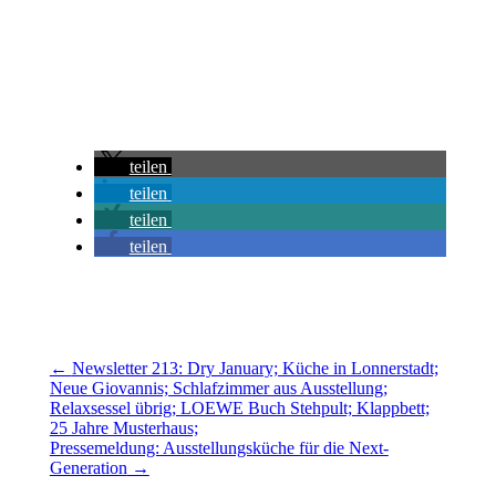
teilen
teilen
teilen
teilen
←
Newsletter 213: Dry January; Küche in Lonnerstadt;
Neue Giovannis; Schlafzimmer aus Ausstellung;
Relaxsessel übrig; LOEWE Buch Stehpult; Klappbett;
25 Jahre Musterhaus;
Pressemeldung: Ausstellungsküche für die Next-
Generation
→