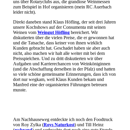
uns über Rotaryclubs aus, die grandiose Weinmessen
zum Beispiel in Hof organisieren (mein RC Auerbach
leider nicht).
Direkt daneben stand Klaus Höfling, der seit drei Jahren
unsere Kochshows auf der Consumenta mit seinen
Weinen vom
Weingut Höfling
bereichert. Wir
diskutierten über die vielen Preise, die er gewonnen hat
und die Tatsache, dass keiner von ihnen wirklich
Kunden gebracht hat. Geschadet haben sie aber auch
nicht, also machen wir halt alle weiter mit bei dem
Preisspielchen. Und zu dritt diskutierten wir über
Aufgaben und Karrierechancen von Weinköniginnen
(und die Abschaffung derselben in der Pfalz) und hatten
so viele schöne gemeinsame Erinnerungen, dass ich von
dort nur wegkam, weil Klaus Kunden bekam und
Manfred eine der organisierten Führungen betreuen
musste.
Am Nachhauseweg entdeckte ich noch den Foodtruck
von Roy Zylka (
Roys Naturkost
) und Till Heinz
(
essbrand
) und verbrachte dort noch eine gute Stunde