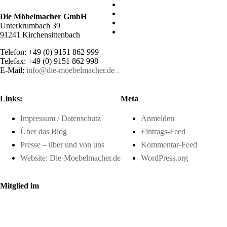
Die Möbelmacher GmbH
Unterkrumbach 39
91241 Kirchensittenbach
Telefon: +49 (0) 9151 862 999
Telefax: +49 (0) 9151 862 998
E-Mail:
info@die-moebelmacher.de
https://deutschemedz.de/viagra-sildenafil
Links:
Meta
Impressum / Datenschutz
Anmelden
Über das Blog
Eintrags-Feed
Presse – über und von uns
Kommentar-Feed
Website: Die-Moebelmacher.de
WordPress.org
Mitglied im