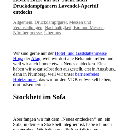
Druckdampfgarern Lavendel-Aperitif
entdeckt
Allgemein
,
Druckdampfgarer
,
Messen und
Veranstaltungen
,
Nachhaltigkeit, Bio und Messen
,
Nürnbergmesse
,
Über uns
Wir sind gerne auf der
Hotel- und Gaststättenmesse
Hoga
der
Afag
, weil wir dort alte Bekannte treffen und
weil wir auch immer etwas Neues entdecken. Einst
haben wir sogar selbst dort ausgestellt, erst in Augsburg,
dann in Nürnberg, weil wir unser
barrierefreies
Hotelzimmer
, das wir für den VDK entwickelt haben,
dort präsentierten.
Stockbett im Sofa
Aber fangen wir mit dem „Neues entdecken“ an, ein
Sofa, in dem ein Stockbett integriert ist, habe ich noch
nie gesehen. Wir halten uns für Spezialisten von