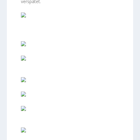
verspätet.
Erstmal nach Kleedorf hoch, da kann man sich
noch unterhalten, wenn man nicht so viel atmen
muss
Immerhin noch zu zweit nebeneinander
Aber dann im Gänsemarsch und riesiger
Baumbruch versperrt den Weg
Free Hugs and
Hugs
Am Parkplatz des Michelsbergs nach vielen
Umwegen
Der Blick zu den Möbelmachern, deren