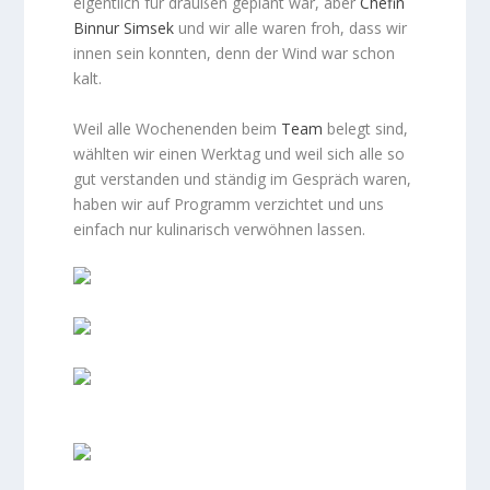
eigentlich für draußen geplant war, aber
Chefin
Binnur Simsek
und wir alle waren froh, dass wir
innen sein konnten, denn der Wind war schon
kalt.
Weil alle Wochenenden beim
Team
belegt sind,
wählten wir einen Werktag und weil sich alle so
gut verstanden und ständig im Gespräch waren,
haben wir auf Programm verzichtet und uns
einfach nur kulinarisch verwöhnen lassen.
Empfang mit Punsch und Glühwein
Was für ein Ausblick in drei Täler
Jetzt stießen noch Teile der arbeitenden
Bevölkerung zu uns
Wir haben viel gelacht und auf alte Papierfotos