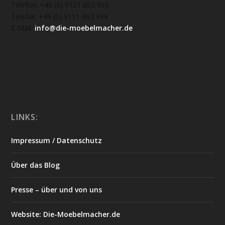
Telefon: +49 (0) 9151 862 999
Telefax: +49 (0) 9151 862 998
E-Mail:
info@die-moebelmacher.de
https://deutschemedz.de/viagra-sildenafil
LINKS:
Impressum / Datenschutz
Über das Blog
Presse – über und von uns
Website: Die-Moebelmacher.de