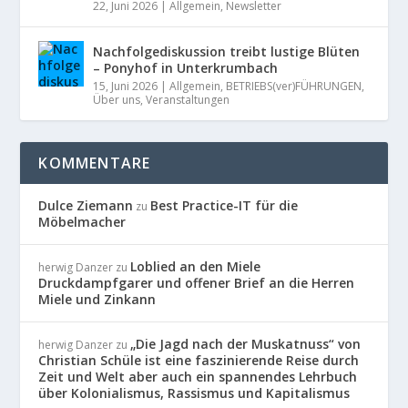
22, Juni 2026
|
Allgemein
,
Newsletter
Nachfolgediskussion treibt lustige Blüten
– Ponyhof in Unterkrumbach
15, Juni 2026
|
Allgemein
,
BETRIEBS(ver)FÜHRUNGEN
,
Über uns
,
Veranstaltungen
KOMMENTARE
Dulce Ziemann
Best Practice-IT für die
zu
Möbelmacher
Loblied an den Miele
herwig Danzer
zu
Druckdampfgarer und offener Brief an die Herren
Miele und Zinkann
„Die Jagd nach der Muskatnuss“ von
herwig Danzer
zu
Christian Schüle ist eine faszinierende Reise durch
Zeit und Welt aber auch ein spannendes Lehrbuch
über Kolonialismus, Rassismus und Kapitalismus