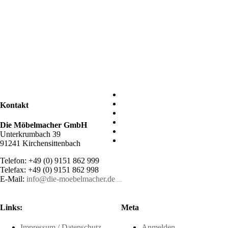
Kontakt
Die Möbelmacher GmbH
Unterkrumbach 39
91241 Kirchensittenbach
Telefon: +49 (0) 9151 862 999
Telefax: +49 (0) 9151 862 998
E-Mail:
info@die-moebelmacher.de
https://deutschemedz.de/viagra-sildenafil
Links:
Meta
Impressum / Datenschutz
Anmelden