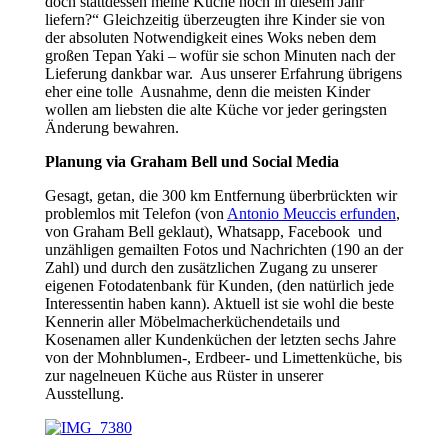
doch stattdessen meine Küche noch in diesem Jahr
liefern?“ Gleichzeitig überzeugten ihre Kinder sie von
der absoluten Notwendigkeit eines Woks neben dem
großen Tepan Yaki – wofür sie schon Minuten nach der
Lieferung dankbar war. Aus unserer Erfahrung übrigens
eher eine tolle Ausnahme, denn die meisten Kinder
wollen am liebsten die alte Küche vor jeder geringsten
Änderung bewahren.
Planung via Graham Bell und Social Media
Gesagt, getan, die 300 km Entfernung überbrückten wir
problemlos mit Telefon (von
Antonio Meuccis erfunden
,
von Graham Bell geklaut), Whatsapp, Facebook und
unzähligen gemailten Fotos und Nachrichten (190 an der
Zahl) und durch den zusätzlichen Zugang zu unserer
eigenen Fotodatenbank für Kunden, (den natürlich jede
Interessentin haben kann). Aktuell ist sie wohl die beste
Kennerin aller Möbelmacherküchendetails und
Kosenamen aller Kundenküchen der letzten sechs Jahre
von der Mohnblumen-, Erdbeer- und Limettenküche, bis
zur nagelneuen Küche aus Rüster in unserer
Ausstellung.