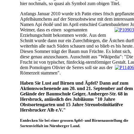
hier nochmals, so quasi als Symbol zum obigen Titel.
Anfangs Januar 2010 wurde ich Patin eines frisch gepflanzt
Apfelbäumchens auf der Streuobstwiese mit dem interessan
Namen Api étoilé und im April entschied Gartenbaulehrer Jo
Weimer, dass es einen
sogenannten
Erziehungschnitt bekommen werde. Aus dem
Schnitt wurde dann nur ein Zurechtbiegen, die Ästchen durf
weiterhin alle nach Süden schauen und so blieb es bis heute.
Diesen Sommer trägt der Baum nun Früchte. Es lohnt sich,
diese genau anzuschauen. Ausschnitt aus "Wikipedia": "Die
Frucht ist von typischer, fünfeckig-sternförmiger Gestalt. La
dem Pomologen Olivier de Serres soll sie aus der
Römerzeit stammen".
Haben Sie Lust auf Birnen und Äpfel? Dann auf zum
Aktionswochenende am 20. und 21. September auf dem
Gelände der Baumschule Geiger, Amberger-Str. 68 in
Hersbruck, anlässlich des Jubiläums "10 Jahre
Obstsortengarten und 15 Jahre Streuobstinitiatifve
Hersbrucker Alb e.V."
Entdecken Sie bei einer grossen Apfel- und Birnenausstellung die
Sortenvielfalt im Nürnberger Land.