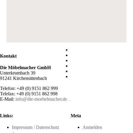
Kontakt
Die Möbelmacher GmbH
Unterkrumbach 39
91241 Kirchensittenbach
Telefon: +49 (0) 9151 862 999
Telefax: +49 (0) 9151 862 998
E-Mail:
info@die-moebelmacher.de
https://deutschemedz.de/viagra-sildenafil
Links:
Meta
Impressum / Datenschutz
Anmelden