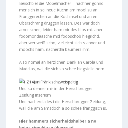
Beischbiel die Möbelmacher – nachher gönnd
mer sich in sei neue Küchn am mool su an
Franggnrechen an die Kochinsel und an en
Oberschrang druggen lassen. Des wär doch
amol schee, leider ham mir des blos mit aner
fodomondaasche mid fodoschob hiegrichd,
aber wer weiß scho, vielleicht sichts anner und
moochs ham, nacherdla baumers ihm.
Also nomal an herzlichen Dank an Carola und
Maddias, wal die sich so schee hiegstelld hom.
Und su denner mir in der Herschbrugger
Zeidung inseriern
Und nacherdla les i die Herschbrugger Zeidung,
wall die am Samsdoch a so schee fränggisch is.
Hier hammers sicherheidshalber a no
beina simuldaan übersezd