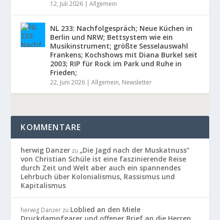
12, Juli 2026
|
Allgemein
NL 233: Nachfolgespräch; Neue Küchen in
Berlin und NRW; Bettsystem wie ein
Musikinstrument; größte Sesselauswahl
Frankens; Kochshows mit Diana Burkel seit
2003; RIP für Rock im Park und Ruhe in
Frieden;
22, Juni 2026
|
Allgemein
,
Newsletter
KOMMENTARE
herwig Danzer
„Die Jagd nach der Muskatnuss“
zu
von Christian Schüle ist eine faszinierende Reise
durch Zeit und Welt aber auch ein spannendes
Lehrbuch über Kolonialismus, Rassismus und
Kapitalismus
Loblied an den Miele
herwig Danzer
zu
Druckdampfgarer und offener Brief an die Herren