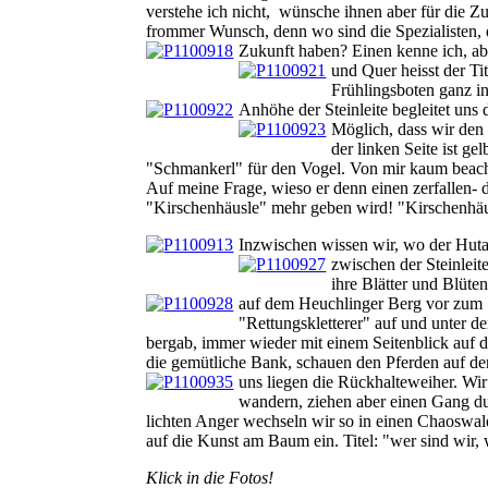
verstehe ich nicht, wünsche ihnen aber für die Zu
frommer Wunsch, denn wo sind die Spezialisten, 
Zukunft haben? Einen kenne ich, abe
und Quer heisst der Ti
Frühlingsboten ganz i
Anhöhe der Steinleite
begleitet uns
Möglich, dass wir den
der linken Seite ist ge
"Schmankerl" für den Vogel. Von mir kaum beacht
Auf meine Frage, wieso er denn einen zerfallen- d
"Kirschenhäusle" mehr geben wird! "Kirschenhäu
Inzwischen wissen wir, wo der Hutan
zwischen der Steinlei
ihre Blätter und Blüte
auf dem Heuchlinger
Berg vor zum
"Rettungskletterer" auf und unter d
bergab, immer wieder mit einem Seitenblick auf 
die gemütliche Bank, schauen den Pferden auf d
uns liegen die Rückhalteweiher. Wi
wandern, ziehen aber einen Gang d
lichten Anger wechseln wir so in einen Chaoswa
auf die Kunst am Baum ein. Titel: "wer sind wir
Klick in die Fotos!