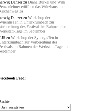
herwig Danzer
zu
Diana Burkel und Willi
Penzenleitner eröffnen das Würzhaus im
Kirchenweg 3a
herwig Danzer
zu
Workshop der
SynergisTen in Unterkrumbach zur
Vorbereitung des Festivals im Rahmen der
Werkstatt-Tage im September
CJS
zu
Workshop der SynergisTen in
Unterkrumbach zur Vorbereitung des
Festivals im Rahmen der Werkstatt-Tage im
September
Facebook Feed:
Archiv