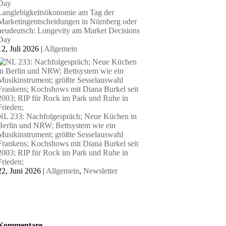
Langlebigkeitsökonomie am Tag der
Marketingentscheidungen in Nürnberg oder
neudeutsch: Longevity am Market Decisions
Day
12, Juli 2026
|
Allgemein
NL 233: Nachfolgespräch; Neue Küchen in
Berlin und NRW; Bettsystem wie ein
Musikinstrument; größte Sesselauswahl
Frankens; Kochshows mit Diana Burkel seit
2003; RIP für Rock im Park und Ruhe in
Frieden;
22, Juni 2026
|
Allgemein
,
Newsletter
Kommentare