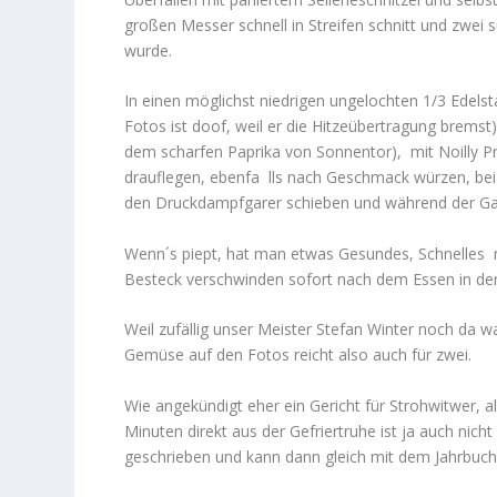
großen Messer schnell in Streifen schnitt und zwei 
wurde.
In einen möglichst niedrigen ungelochten 1/3 Edels
Fotos ist doof, weil er die Hitzeübertragung bremst
dem scharfen Paprika von Sonnentor), mit Noilly Pr
drauflegen, ebenfa lls nach Geschmack würzen, bei 
den Druckdampfgarer schieben und während der Gar
Wenn´s piept, hat man etwas Gesundes, Schnelles m
Besteck verschwinden sofort nach dem Essen in de
Weil zufällig unser Meister Stefan Winter noch da
Gemüse auf den Fotos reicht also auch für zwei.
Wie angekündigt eher ein Gericht für Strohwitwer, a
Minuten direkt aus der Gefriertruhe ist ja auch nich
geschrieben und kann dann gleich mit dem Jahrbuc