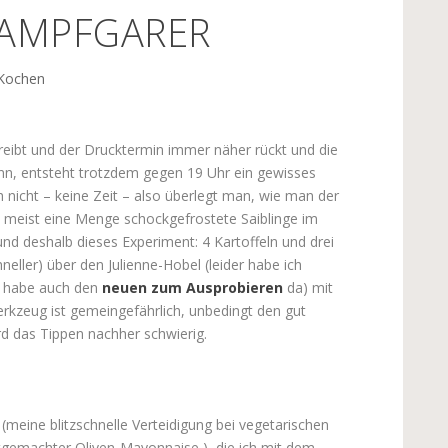
AMPFGARER
 Kochen
eibt und der Drucktermin immer näher rückt und die
ann, entsteht trotzdem gegen 19 Uhr ein gewisses
h nicht – keine Zeit – also überlegt man, wie man der
 meist eine Menge schockgefrostete Saiblinge im
e und deshalb dieses Experiment: 4 Kartoffeln und drei
eller) über den Julienne-Hobel (leider habe ich
ch habe auch den
neuen zum Ausprobieren
da)
mit
rkzeug ist gemeingefährlich, unbedingt den gut
d das Tippen nachher schwierig.
meine blitzschnelle Verteidigung bei vegetarischen
stgemachter Oliven-Mayonnaise ), die ich mit dem