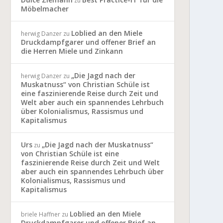
zu
Möbelmacher
Loblied an den Miele
herwig Danzer
zu
Druckdampfgarer und offener Brief an
die Herren Miele und Zinkann
„Die Jagd nach der
herwig Danzer
zu
Muskatnuss“ von Christian Schüle ist
eine faszinierende Reise durch Zeit und
Welt aber auch ein spannendes Lehrbuch
über Kolonialismus, Rassismus und
Kapitalismus
Urs
„Die Jagd nach der Muskatnuss“
zu
von Christian Schüle ist eine
faszinierende Reise durch Zeit und Welt
aber auch ein spannendes Lehrbuch über
Kolonialismus, Rassismus und
Kapitalismus
Loblied an den Miele
briele Haffner
zu
Druckdampfgarer und offener Brief an