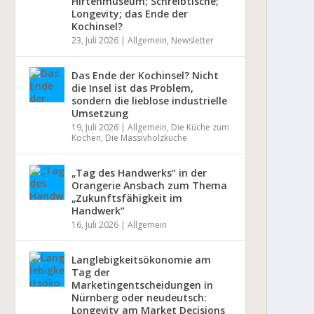
Hirtenmuseum; Schreibtische;
Longevity; das Ende der
Kochinsel?
23, Juli 2026
|
Allgemein
,
Newsletter
Das Ende der Kochinsel? Nicht
die Insel ist das Problem,
sondern die lieblose industrielle
Umsetzung
19, Juli 2026
|
Allgemein
,
Die Küche zum
Kochen
,
Die Massivholzküche
„Tag des Handwerks“ in der
Orangerie Ansbach zum Thema
„Zukunftsfähigkeit im
Handwerk“
16, Juli 2026
|
Allgemein
Langlebigkeitsökonomie am
Tag der
Marketingentscheidungen in
Nürnberg oder neudeutsch:
Longevity am Market Decisions