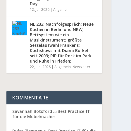
Day
12, Juli 2026
|
Allgemein
NL 233: Nachfolgespräch; Neue
Küchen in Berlin und NRW;
Bettsystem wie ein
Musikinstrument; größte
Sesselauswahl Frankens;
Kochshows mit Diana Burkel
seit 2003; RIP für Rock im Park
und Ruhe in Frieden;
22, Juni 2026
|
Allgemein
,
Newsletter
KOMMENTARE
Savannah Botsford
Best Practice-IT
zu
für die Möbelmacher
Dulce Ziemann
Best Practice-IT für die