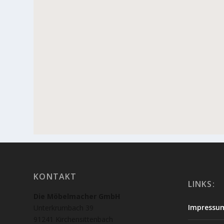
KONTAKT
LINKS:
Die Möbelmacher GmbH
Impressum
Unterkrumbach 39
91241 Kirchensittenbach