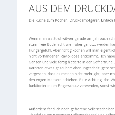
AUS DEM DRUCKD
Die Küche zum Kochen
,
Druckdampfgarer
,
Einfach
Wenn man als Strohwitwer gerade am Jahrbuch schr
sturmfreie Bude nicht wie früher genutzt werden k
Hungergefühl. Aber richtig kochen will man eigentlic
nicht vorhandenen Raviolidose entkommt. Ich habe
Ganzen und viele fertig filetierte in der Gefriertruh
Karotten etwas gesäubert aber ungeschält (geht schn
vergessen, dass es meinen nicht mehr gibt, aber i
den engen Messern schieben. Bitte Achtung, das We
funktionierenden Fingerschutz verwenden, sonst wir
Außerdem fand ich noch gefrorene Selleriescheiben (
Überfällen mit paniertem Sellerieschnitzel und selb