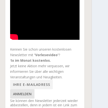
Kennen Sie schon unseren kostenlosen
Newsletter mit
'Vorlesevideo'
?
1x im Monat kostenlos.
Jetzt keine Aktion mehr verpassen, wir
informieren Sie über alle wichtigen
Veranstaltungen und Neuigkeiten.
ANMELDEN
Sie können den Newsletter jederzeit wieder
abbestellen, denn in jedem ist ein Link zum