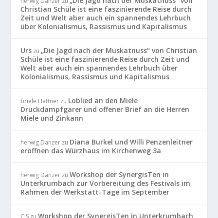
„Die Jagd nach der Muskatnuss“ von
herwig Danzer
zu
Christian Schüle ist eine faszinierende Reise durch
Zeit und Welt aber auch ein spannendes Lehrbuch
über Kolonialismus, Rassismus und Kapitalismus
Urs
„Die Jagd nach der Muskatnuss“ von Christian
zu
Schüle ist eine faszinierende Reise durch Zeit und
Welt aber auch ein spannendes Lehrbuch über
Kolonialismus, Rassismus und Kapitalismus
Loblied an den Miele
briele Haffner
zu
Druckdampfgarer und offener Brief an die Herren
Miele und Zinkann
Diana Burkel und Willi Penzenleitner
herwig Danzer
zu
eröffnen das Würzhaus im Kirchenweg 3a
Workshop der SynergisTen in
herwig Danzer
zu
Unterkrumbach zur Vorbereitung des Festivals im
Rahmen der Werkstatt-Tage im September
Workshop der SynergisTen in Unterkrumbach
CJS
zu