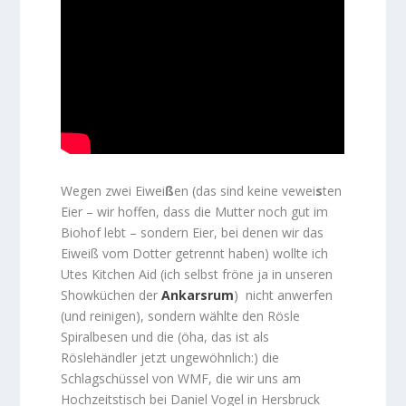
Wegen zwei Eiwei
ß
en (das sind keine vewei
s
ten
Eier – wir hoffen, dass die Mutter noch gut im
Biohof lebt – sondern Eier, bei denen wir das
Eiweiß vom Dotter getrennt haben) wollte ich
Utes Kitchen Aid (ich selbst fröne ja in unseren
Showküchen der
Ankarsrum
) nicht anwerfen
(und reinigen), sondern wählte den Rösle
Spiralbesen und die (öha, das ist als
Röslehändler jetzt ungewöhnlich:) die
Schlagschüssel von WMF, die wir uns am
Hochzeitstisch bei Daniel Vogel in Hersbruck