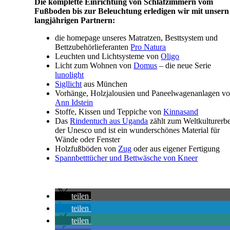
Die komplette Einrichtung von Schlafzimmern vom
Fußboden bis zur Beleuchtung erledigen wir mit unsern
langjährigen Partnern:
die homepage unseres Matratzen, Besttsystem und
Bettzubehörlieferanten
Pro Natura
Leuchten und Lichtsysteme von
Oligo
Licht zum Wohnen von
Domus
– die neue Serie
lunolight
Sigllicht
aus München
Vorhänge, Holzjalousien und Paneelwagenanlagen v
Ann Idstein
Stoffe, Kissen und Teppiche von
Kinnasand
Das
Rindentuch aus Uganda
zählt zum Weltkulturerb
der Unesco und ist ein wunderschönes Material für
Wände oder Fenster
Holzfußböden von
Zug
oder aus eigener Fertigung
Spannbetttücher und Bettwäsche von Kneer
teilen
teilen
teilen