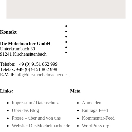
Kontakt
Die Möbelmacher GmbH
Unterkrumbach 39
91241 Kirchensittenbach
Telefon: +49 (0) 9151 862 999
Telefax: +49 (0) 9151 862 998
E-Mail:
info@die-moebelmacher.de
https://deutschemedz.de/viagra-sildenafil
Links:
Meta
Impressum / Datenschutz
Anmelden
Über das Blog
Eintrags-Feed
Presse – über und von uns
Kommentar-Feed
Website: Die-Moebelmacher.de
WordPress.org