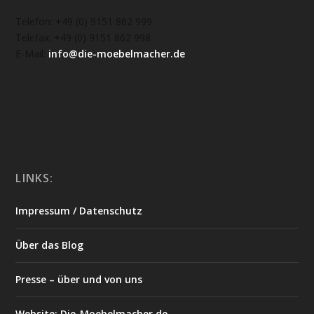
Telefon: +49 (0) 9151 862 999
Telefax: +49 (0) 9151 862 998
E-Mail:
info@die-moebelmacher.de
https://deutschemedz.de/viagra-sildenafil
LINKS:
Impressum / Datenschutz
Über das Blog
Presse – über und von uns
Website: Die-Moebelmacher.de