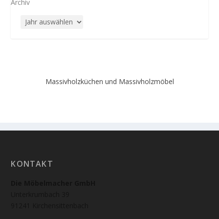
Archiv
Massivholzküchen und Massivholzmöbel
KONTAKT
Die Möbelmacher GmbH
Unterkrumbach 39
91241 Kirchensittenbach