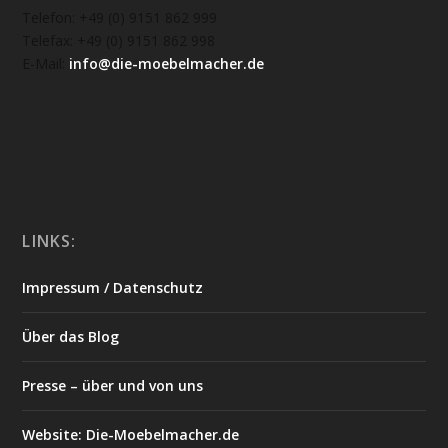
Telefon: +49 (0) 9151 862 999
Telefax: +49 (0) 9151 862 998
E-Mail:
info@die-moebelmacher.de
https://deutschemedz.de/viagra-sildenafil
LINKS:
Impressum / Datenschutz
Über das Blog
Presse – über und von uns
Website: Die-Moebelmacher.de