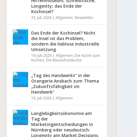
Hirtenmuseum; Schreibtische;
Longevity; das Ende der
Kochinsel?
23, Juli 2026
|
Allgemein
,
Newsletter
Das Ende der Kochinsel? Nicht
die Insel ist das Problem,
sondern die lieblose industrielle
Umsetzung
19, Juli 2026
|
Allgemein
,
Die Küche zum
Kochen
,
Die Massivholzküche
„Tag des Handwerks“ in der
Orangerie Ansbach zum Thema
„Zukunftsfähigkeit im
Handwerk“
16, Juli 2026
|
Allgemein
Langlebigkeitsökonomie am
Tag der
Marketingentscheidungen in
Nürnberg oder neudeutsch:
Longevity am Market Decisions