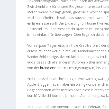
Bekanntheitsgrades. Nach dem Lesen der Antworten 
Zwischenbilanz für unsere Blogleser interessant und
stellen werde. Gesagt getan, ganz viele Wochen spät
Mail ihrer Chefin, ich solle das rausnehmen, worauf
erklären lassen will. Die Erklärung funktioniert viel
Politistudium über Presserecht kramen müssen) m
ich es einfach für überzogen. Oder liege ich da dan
Vor ein paar Tagen erscheint die Creditreform, der üb
erscheint, aber weil nun mal die Möbelmacher drin 
Wieder Fehlanzeige, der Artikel steht nirgends im Ne
auch, dass sich alle anderen Autoren bisher immer g
von der
brand eins
(mein Lieblingsmagazin) bis zur H
Nicht, dass die Geschichte irgendwie wichtig wäre, 
Apple-Blogger haben, aber ein wenig wundere ich mi
Gegebenheiten offensichtlich noch nicht zurechtkom
durch? Veileicht kommt ja mal ne Abmahnung, da k
Hier jetzt noch die Antworten vom 13. Februar, für d