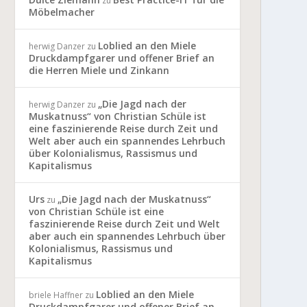
zu
Möbelmacher
Loblied an den Miele
herwig Danzer
zu
Druckdampfgarer und offener Brief an
die Herren Miele und Zinkann
„Die Jagd nach der
herwig Danzer
zu
Muskatnuss“ von Christian Schüle ist
eine faszinierende Reise durch Zeit und
Welt aber auch ein spannendes Lehrbuch
über Kolonialismus, Rassismus und
Kapitalismus
Urs
„Die Jagd nach der Muskatnuss“
zu
von Christian Schüle ist eine
faszinierende Reise durch Zeit und Welt
aber auch ein spannendes Lehrbuch über
Kolonialismus, Rassismus und
Kapitalismus
Loblied an den Miele
briele Haffner
zu
Druckdampfgarer und offener Brief an