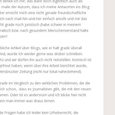
denke ich mir, das wäre doch eigentlich auch als
 maile der Autorin, dass ich meine Antworten ins Blog
er erreicht mich eine nicht gerade freundschaftliche
 ich nach mail-hin-und-her einfach anrufe und mir das
leicht grade noch juristisch (habe schwer in meinem
oralisch bzw. nach gesundem Menschenverstand halte
eben?
liche Artikel über Blogs, wie er halt grade überall
sind, würde ich wieder gerne was drüber schreiben.
tz und wir dürfen ihn auch nicht reinstellen. Komisch ist
efreut haben, wenn über ihre Arbeit berichtet wurde,
ersbrucker Zeitung (nicht nur lokal nahestehend).
grade im Vergleich zu den wirklichen Problemen, die die
ch schon, dass es Journalisten gibt, die mit den neuen
men. Oder ist es andersrum und ich blicke hier nicht
ann man immer was draus lernen.
ie Fragen habe ich leider kein Urheberrecht, die