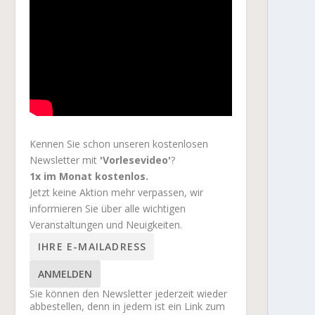
Kennen Sie schon unseren kostenlosen
Newsletter mit
'Vorlesevideo'
?
1x im Monat kostenlos.
Jetzt keine Aktion mehr verpassen, wir
informieren Sie über alle wichtigen
Veranstaltungen und Neuigkeiten.
ANMELDEN
Sie können den Newsletter jederzeit wieder
abbestellen, denn in jedem ist ein Link zum