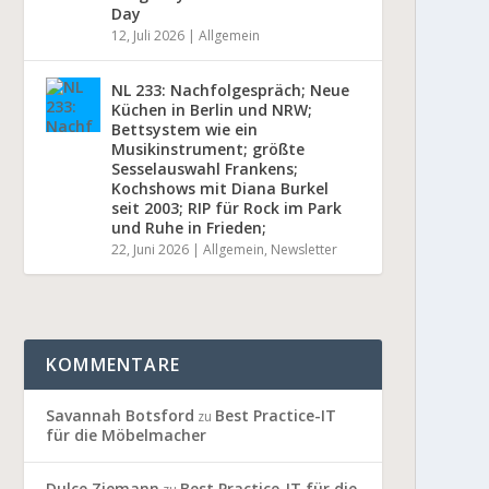
Day
12, Juli 2026
|
Allgemein
NL 233: Nachfolgespräch; Neue
Küchen in Berlin und NRW;
Bettsystem wie ein
Musikinstrument; größte
Sesselauswahl Frankens;
Kochshows mit Diana Burkel
seit 2003; RIP für Rock im Park
und Ruhe in Frieden;
22, Juni 2026
|
Allgemein
,
Newsletter
KOMMENTARE
Savannah Botsford
Best Practice-IT
zu
für die Möbelmacher
Dulce Ziemann
Best Practice-IT für die