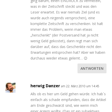
ging darum, einen EINDRUCK zu vermitteln,
was in der Zeitschrift steckt und was den
Leser erwartet. Es war niemals Ziel (und es
wurde auch nirgends versprochen), eine
komplette Zeitschrift zu verschenken. Ist halt
immer das Problem, wenn man etwas
„herschenkt“ (der Postversand hat ja nicht
wenig Geld gekostet), dann regt man sich
darüber auf, dass das Geschenkte nicht den
Erwartungen entsprochen hat? Aber wir haben
durchaus wieder etwas gelernt… 😉
ANTWORTEN
herwig Danzer
am 22. März 2010 um 14:45
Alls ob es hier um Geld gehen würde. Ich hab´s
einfach als schade empfunden, dass die Artikel
am Ende geschwärzt sind, wie wenn mich
einer ärgern wollte. (Das ist ein subjektives