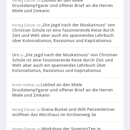
Loblied an den Miele
herwig Danzer
zu
Druckdampfgarer und offener Brief an die Herren
Miele und Zinkann
„Die Jagd nach der Muskatnuss“ von
herwig Danzer
zu
Christian Schüle ist eine faszinierende Reise durch
Zeit und Welt aber auch ein spannendes Lehrbuch
über Kolonialismus, Rassismus und Kapitalismus
Urs
„Die Jagd nach der Muskatnuss“ von Christian
zu
Schüle ist eine faszinierende Reise durch Zeit und
Welt aber auch ein spannendes Lehrbuch über
Kolonialismus, Rassismus und Kapitalismus
Loblied an den Miele
briele Haffner
zu
Druckdampfgarer und offener Brief an die Herren
Miele und Zinkann
Diana Burkel und Willi Penzenleitner
herwig Danzer
zu
eröffnen das Würzhaus im Kirchenweg 3a
Workshop der SynergisTen in
herwig Danzer
zu