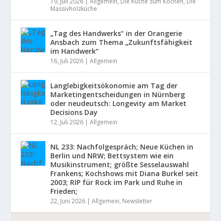
19, Juli 2026
|
Allgemein
,
Die Küche zum Kochen
,
Die
Massivholzküche
„Tag des Handwerks“ in der Orangerie
Ansbach zum Thema „Zukunftsfähigkeit
im Handwerk“
16, Juli 2026
|
Allgemein
Langlebigkeitsökonomie am Tag der
Marketingentscheidungen in Nürnberg
oder neudeutsch: Longevity am Market
Decisions Day
12, Juli 2026
|
Allgemein
NL 233: Nachfolgespräch; Neue Küchen in
Berlin und NRW; Bettsystem wie ein
Musikinstrument; größte Sesselauswahl
Frankens; Kochshows mit Diana Burkel seit
2003; RIP für Rock im Park und Ruhe in
Frieden;
22, Juni 2026
|
Allgemein
,
Newsletter