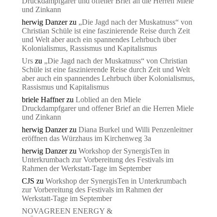
Druckdampfgarer und offener Brief an die Herren Miele
und Zinkann
herwig Danzer
zu
„Die Jagd nach der Muskatnuss“ von
Christian Schüle ist eine faszinierende Reise durch Zeit
und Welt aber auch ein spannendes Lehrbuch über
Kolonialismus, Rassismus und Kapitalismus
Urs
zu
„Die Jagd nach der Muskatnuss“ von Christian
Schüle ist eine faszinierende Reise durch Zeit und Welt
aber auch ein spannendes Lehrbuch über Kolonialismus,
Rassismus und Kapitalismus
briele Haffner
zu
Loblied an den Miele
Druckdampfgarer und offener Brief an die Herren Miele
und Zinkann
herwig Danzer
zu
Diana Burkel und Willi Penzenleitner
eröffnen das Würzhaus im Kirchenweg 3a
herwig Danzer
zu
Workshop der SynergisTen in
Unterkrumbach zur Vorbereitung des Festivals im
Rahmen der Werkstatt-Tage im September
CJS
zu
Workshop der SynergisTen in Unterkrumbach
zur Vorbereitung des Festivals im Rahmen der
Werkstatt-Tage im September
NOVAGREEN ENERGY &