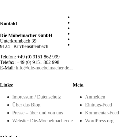
Kontakt
Die Möbelmacher GmbH
Unterkrumbach 39
91241 Kirchensittenbach
Telefon: +49 (0) 9151 862 999
Telefax: +49 (0) 9151 862 998
E-Mail:
info@die-moebelmacher.de
https://deutschemedz.de/viagra-sildenafil
Links:
Meta
Impressum / Datenschutz
Anmelden
Über das Blog
Eintrags-Feed
Presse – über und von uns
Kommentar-Feed
Website: Die-Moebelmacher.de
WordPress.org