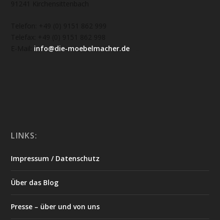
91241 Kirchensittenbach
Telefon: +49 (0) 9151 862 999
Telefax: +49 (0) 9151 862 998
E-Mail:
info@die-moebelmacher.de
https://deutschemedz.de/viagra-sildenafil
LINKS:
Impressum / Datenschutz
Über das Blog
Presse – über und von uns