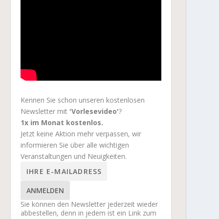
Kennen Sie schon unseren kostenlosen
Newsletter mit
'Vorlesevideo'
?
1x im Monat kostenlos.
Jetzt keine Aktion mehr verpassen, wir
informieren Sie über alle wichtigen
Veranstaltungen und Neuigkeiten.
ANMELDEN
Sie können den Newsletter jederzeit wieder
abbestellen, denn in jedem ist ein Link zum