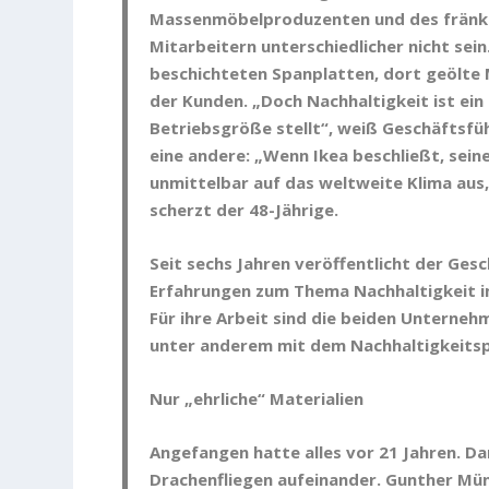
Massenmöbelproduzenten und des fränki
Mitarbeitern unterschiedlicher nicht sei
beschichteten Spanplatten, dort geölte
der Kunden. „Doch Nachhaltigkeit ist ei
Betriebsgröße stellt“, weiß Geschäftsfüh
eine andere: „Wenn Ikea beschließt, sein
unmittelbar auf das weltweite Klima aus, 
scherzt der 48-Jährige.
Seit sechs Jahren veröffentlicht der Ge
Erfahrungen zum Thema Nachhaltigkeit i
Für ihre Arbeit sind die beiden Unterne
unter anderem mit dem Nachhaltigkeitsp
Nur „ehrliche“ Materialien
Angefangen hatte alles vor 21 Jahren. 
Drachenfliegen aufeinander. Gunther Mün