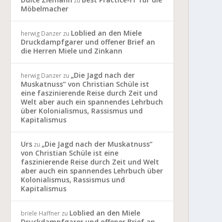
zu
Möbelmacher
Loblied an den Miele
herwig Danzer
zu
Druckdampfgarer und offener Brief an
die Herren Miele und Zinkann
„Die Jagd nach der
herwig Danzer
zu
Muskatnuss“ von Christian Schüle ist
eine faszinierende Reise durch Zeit und
Welt aber auch ein spannendes Lehrbuch
über Kolonialismus, Rassismus und
Kapitalismus
Urs
„Die Jagd nach der Muskatnuss“
zu
von Christian Schüle ist eine
faszinierende Reise durch Zeit und Welt
aber auch ein spannendes Lehrbuch über
Kolonialismus, Rassismus und
Kapitalismus
Loblied an den Miele
briele Haffner
zu
Druckdampfgarer und offener Brief an