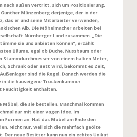
nach außen vertritt, sich um Positionierung,
Gunther Münzenberg derjenige, der in der
lz, das er und seine Mitarbeiter verwenden,
änkischen Alb. Die Möbelmacher arbeiten bei
esellschaft Nürnberger Land zusammen. „Die
Stämme sie uns anbieten können“, erzählt
esten Bäume, egal ob Buche, Nussbaum oder
em Stammdurchmesser von einem halben Meter,
ch, Schrank oder Bett wird, bekommt es Zeit,
m Außenlager sind die Regel. Danach werden die
te in die hauseigene Trockenkammer
t Feuchtigkeit enthalten.
ie Möbel, die sie bestellen. Manchmal kommen
nchmal nur mit einer vagen Idee. Im
nn Formen an. Hat das Möbel am Ende den
den. Nicht nur, weil sich die mehrfach geölte
t. Der neue Besitzer kann nun ein echtes Unikat