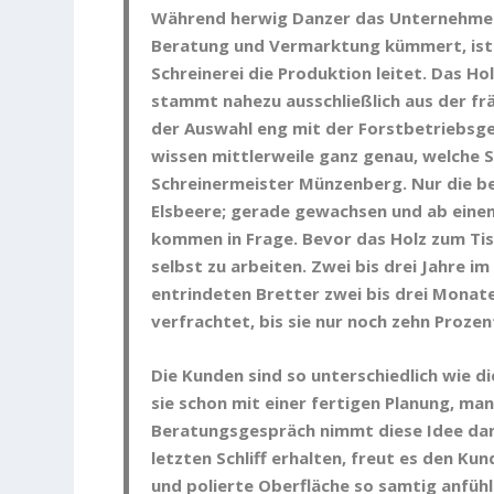
Während herwig Danzer das Unternehmen 
Beratung und Vermarktung kümmert, ist 
Schreinerei die Produktion leitet. Das Ho
stammt nahezu ausschließlich aus der fr
der Auswahl eng mit der Forstbetriebsg
wissen mittlerweile ganz genau, welche 
Schreinermeister Münzenberg. Nur die b
Elsbeere; gerade gewachsen und ab ein
kommen in Frage. Bevor das Holz zum Tis
selbst zu arbeiten. Zwei bis drei Jahre i
entrindeten Bretter zwei bis drei Mona
verfrachtet, bis sie nur noch zehn Prozen
Die Kunden sind so unterschiedlich wie d
sie schon mit einer fertigen Planung, ma
Beratungsgespräch nimmt diese Idee da
letzten Schliff erhalten, freut es den Kun
und polierte Oberfläche so samtig anfühl