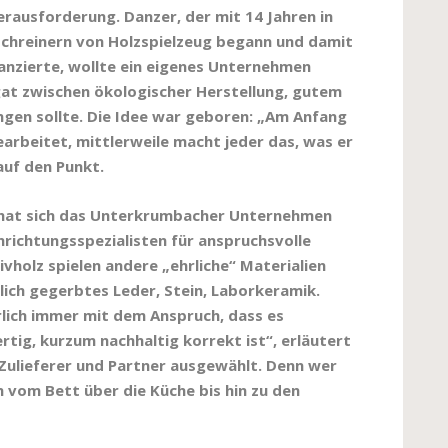
erausforderung. Danzer, der mit 14 Jahren in
chreinern von Holzspielzeug begann und damit
nanzierte, wollte ein eigenes Unternehmen
at zwischen ökologischer Herstellung, gutem
ngen sollte. Die Idee war geboren: „Am Anfang
arbeitet, mittlerweile macht jeder das, was er
auf den Punkt.
e hat sich das Unterkrumbacher Unternehmen
richtungsspezialisten für anspruchsvolle
olz spielen andere „ehrliche“ Materialien
nzlich gegerbtes Leder, Stein, Laborkeramik.
rlich immer mit dem Anspruch, dass es
rtig, kurzum nachhaltig korrekt ist“, erläutert
Zulieferer und Partner ausgewählt. Denn wer
om Bett über die Küche bis hin zu den