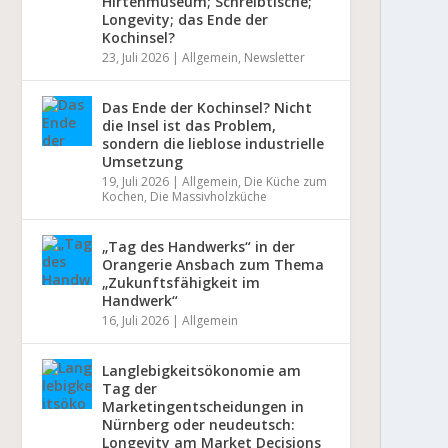
Hirtenmuseum; Schreibtische;
Longevity; das Ende der
Kochinsel?
23, Juli 2026
|
Allgemein
,
Newsletter
Das Ende der Kochinsel? Nicht
die Insel ist das Problem,
sondern die lieblose industrielle
Umsetzung
19, Juli 2026
|
Allgemein
,
Die Küche zum
Kochen
,
Die Massivholzküche
„Tag des Handwerks“ in der
Orangerie Ansbach zum Thema
„Zukunftsfähigkeit im
Handwerk“
16, Juli 2026
|
Allgemein
Langlebigkeitsökonomie am
Tag der
Marketingentscheidungen in
Nürnberg oder neudeutsch:
Longevity am Market Decisions