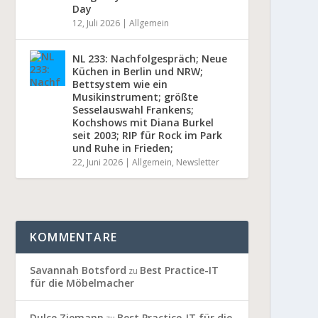
Day
12, Juli 2026
|
Allgemein
NL 233: Nachfolgespräch; Neue
Küchen in Berlin und NRW;
Bettsystem wie ein
Musikinstrument; größte
Sesselauswahl Frankens;
Kochshows mit Diana Burkel
seit 2003; RIP für Rock im Park
und Ruhe in Frieden;
22, Juni 2026
|
Allgemein
,
Newsletter
KOMMENTARE
Savannah Botsford
Best Practice-IT
zu
für die Möbelmacher
Dulce Ziemann
Best Practice-IT für die