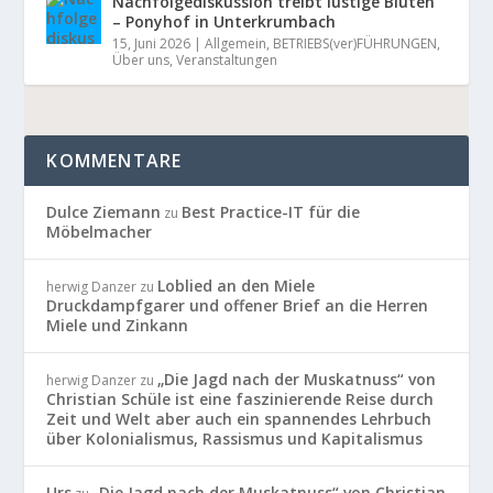
Nachfolgediskussion treibt lustige Blüten
– Ponyhof in Unterkrumbach
15, Juni 2026
|
Allgemein
,
BETRIEBS(ver)FÜHRUNGEN
,
Über uns
,
Veranstaltungen
KOMMENTARE
Dulce Ziemann
Best Practice-IT für die
zu
Möbelmacher
Loblied an den Miele
herwig Danzer
zu
Druckdampfgarer und offener Brief an die Herren
Miele und Zinkann
„Die Jagd nach der Muskatnuss“ von
herwig Danzer
zu
Christian Schüle ist eine faszinierende Reise durch
Zeit und Welt aber auch ein spannendes Lehrbuch
über Kolonialismus, Rassismus und Kapitalismus
Urs
„Die Jagd nach der Muskatnuss“ von Christian