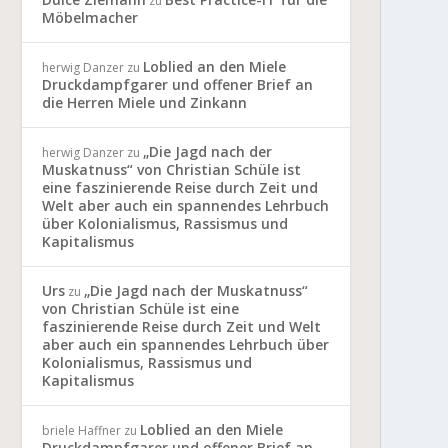
zu
Möbelmacher
Loblied an den Miele
herwig Danzer
zu
Druckdampfgarer und offener Brief an
die Herren Miele und Zinkann
„Die Jagd nach der
herwig Danzer
zu
Muskatnuss“ von Christian Schüle ist
eine faszinierende Reise durch Zeit und
Welt aber auch ein spannendes Lehrbuch
über Kolonialismus, Rassismus und
Kapitalismus
Urs
„Die Jagd nach der Muskatnuss“
zu
von Christian Schüle ist eine
faszinierende Reise durch Zeit und Welt
aber auch ein spannendes Lehrbuch über
Kolonialismus, Rassismus und
Kapitalismus
Loblied an den Miele
briele Haffner
zu
Druckdampfgarer und offener Brief an