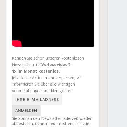
Kennen Sie schon unseren kostenlosen
Newsletter mit
'Vorlesevideo'
?
1x im Monat kostenlos.
Jetzt keine Aktion mehr verpassen, wir
informieren Sie über alle wichtigen
Veranstaltungen und Neuigkeiten.
ANMELDEN
Sie können den Newsletter jederzeit wieder
abbestellen, denn in jedem ist ein Link zum