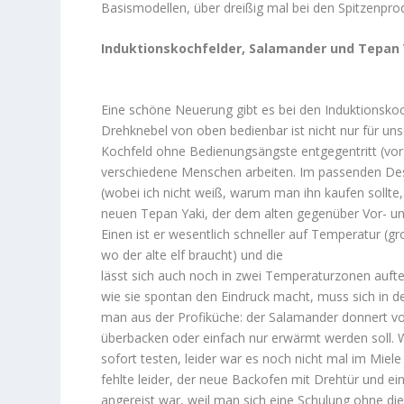
Basismodellen, über dreißig mal bei den Spitzenpro
Induktionskochfelder, Salamander und Tepan 
Eine schöne Neuerung gibt es bei den Induktionskoc
Drehknebel von oben bedienbar ist nicht nur für 
Kochfeld ohne Bedienungsängste entgegentritt (vor 
verschiedene Menschen arbeiten. Im passenden Design
(wobei ich nicht weiß, warum man ihn kaufen sollte
neuen
Tepan Yaki, der dem alten gegenüber Vor- u
Einen ist er wesentlich schneller auf Temperatur (g
wo der alte elf braucht) und die
lässt sich auch noch in zwei Temperaturzonen aufteil
wie sie spontan den Eindruck macht, muss sich in de
man aus der Profiküche: der Salamander donnert von 
überbacken oder einfach nur erwärmt werden soll. W
sofort testen, leider war es noch nicht mal im Miel
fehlte leider, der neue Backofen mit Drehtür und ei
angereist war, weil man sich eine Schulung ohne die