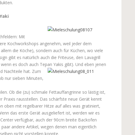
dukten.
Yaki
hfeldern: Mit
unsere Kochworkshops angenehm, weil jeder dem
allem die Köche), sondern auch für Küchen, wo viele
 gibt es natürlich auch die Friteuse, den Lavagrill
, wenn es doch auch Tepan Yakis gibt). Und eben jenen
nd Nachteile hat. Zum
rob nur sieben Minuten,
en. Ob die (zu) schmale Fettauffangrinne so lästig ist,
r Praxis rausstellen. Das schärfste neue Gerät kennt
oben mit regelbarer Hitze auf alles was gratiniert,
enn das erste Gerät ausgeliefert ist, werden wir es
e Center verfügbar, auch der 90cm breite Backofen
n paar andere Artikel, wegen denen man eigentlich
selben nicht vorstellen konnte.