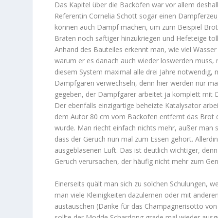
Das Kapitel über die Backöfen war vor allem deshalb
Referentin Cornelia Schott sogar einen Dampferzeuge
können auch Dampf machen, um zum Beispiel Brot 
Braten noch saftiger hinzukriegen und Hefeteige tol
Anhand des Bauteiles erkennt man, wie viel Wasser
warum er es danach auch wieder loswerden muss, nä
diesem System maximal alle drei Jahre notwendig, m
Dampfgaren verwechseln, denn hier werden nur ma
gegeben, der Dampfgarer arbeitet ja komplett mit
Der ebenfalls einzigartige beheizte Katalysator arbei
dem Autor 80 cm vom Backofen entfernt das Brot 
wurde. Man riecht einfach nichts mehr, außer man s
dass der Geruch nun mal zum Essen gehört. Allerdi
ausgeblasenen Luft. Das ist deutlich wichtiger, denn
Geruch verursachen, der häufig nicht mehr zum Ge
Einerseits quält man sich zu solchen Schulungen, weil
man viele Kleinigkeiten dazulernen oder mit andere
austauschen (Danke für das Champagnerisotto von 
sollte der Modde Schardong grade mal wieder ausg