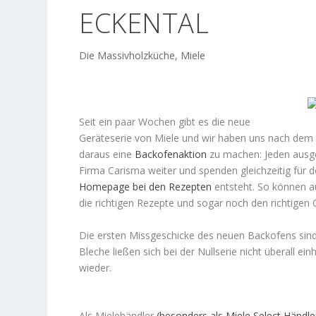
ECKENTAL
Die Massivholzküche
,
Miele
Seit ein paar Wochen gibt es die neue
Geräteserie von Miele und wir haben uns nach dem 
daraus eine
Backofenaktion
zu machen: Jeden ausg
Firma Carisma weiter und spenden gleichzeitig für
Homepage bei den Rezepten
entsteht. So können a
die richtigen Rezepte und sogar noch den richtige
Die ersten Missgeschicke des neuen Backofens sind 
Bleche ließen sich bei der Nullserie nicht überall e
wieder.
Als Mielehändler
(besonders als Miele Select Händle