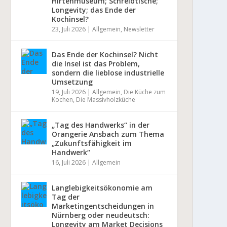
Hirtenmuseum; Schreibtische;
Longevity; das Ende der
Kochinsel?
23, Juli 2026
|
Allgemein
,
Newsletter
Das Ende der Kochinsel? Nicht
die Insel ist das Problem,
sondern die lieblose industrielle
Umsetzung
19, Juli 2026
|
Allgemein
,
Die Küche zum
Kochen
,
Die Massivholzküche
„Tag des Handwerks“ in der
Orangerie Ansbach zum Thema
„Zukunftsfähigkeit im
Handwerk“
16, Juli 2026
|
Allgemein
Langlebigkeitsökonomie am
Tag der
Marketingentscheidungen in
Nürnberg oder neudeutsch:
Longevity am Market Decisions