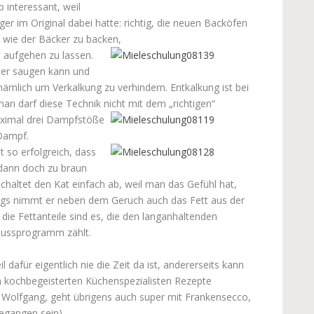
 interessant, weil
r im Original dabei hatte: richtig, die neuen Backöfen
wie der Bäcker zu backen,
l aufgehen zu lassen.
 er saugen kann und
mlich um Verkalkung zu verhindern. Entkalkung ist bei
an darf diese Technik nicht mit dem „richtigen“
ximal drei Dampfstöße
 Dampf.
t so erfolgreich, dass
dann doch zu braun
chaltet den Kat einfach ab, weil man das Gefühl hat,
ngs nimmt er neben dem Geruch auch das Fett aus der
 die Fettanteile sind es, die den langanhaltenden
nussprogramm zählt.
 dafür eigentlich nie die Zeit da ist, andererseits kann
n kochbegeisterten Küchenspezialisten Rezepte
Wolfgang, geht übrigens auch super mit Frankensecco,
egangen sein).