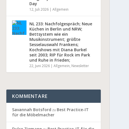
Day
12, Juli 2026
|
Allgemein
NL 233: Nachfolgespräch; Neue
Küchen in Berlin und NRW;
Bettsystem wie ein
Musikinstrument; größte
Sesselauswahl Frankens;
Kochshows mit Diana Burkel
seit 2003; RIP für Rock im Park
und Ruhe in Frieden;
22, Juni 2026
|
Allgemein
,
Newsletter
KOMMENTARE
Savannah Botsford
Best Practice-IT
zu
für die Möbelmacher
Dulce Ziemann
Best Practice-IT für die