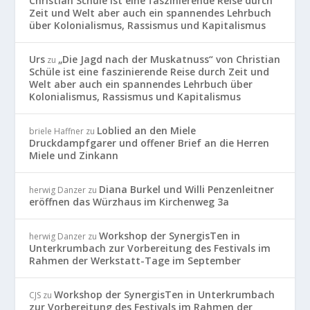
Christian Schüle ist eine faszinierende Reise durch
Zeit und Welt aber auch ein spannendes Lehrbuch
über Kolonialismus, Rassismus und Kapitalismus
Urs
„Die Jagd nach der Muskatnuss“ von Christian
zu
Schüle ist eine faszinierende Reise durch Zeit und
Welt aber auch ein spannendes Lehrbuch über
Kolonialismus, Rassismus und Kapitalismus
Loblied an den Miele
briele Haffner
zu
Druckdampfgarer und offener Brief an die Herren
Miele und Zinkann
Diana Burkel und Willi Penzenleitner
herwig Danzer
zu
eröffnen das Würzhaus im Kirchenweg 3a
Workshop der SynergisTen in
herwig Danzer
zu
Unterkrumbach zur Vorbereitung des Festivals im
Rahmen der Werkstatt-Tage im September
Workshop der SynergisTen in Unterkrumbach
CJS
zu
zur Vorbereitung des Festivals im Rahmen der