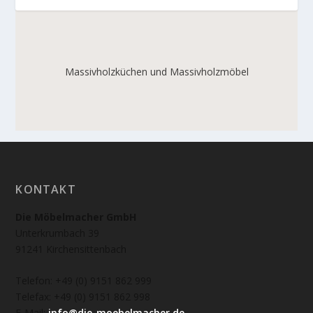
Massivholzküchen und Massivholzmöbel
KONTAKT
Die Möbelmacher GmbH
Unterkrumbach 39
91241 Kirchensittenbach
Telefon: +49 (0) 9151 862 999
Telefax: +49 (0) 9151 862 998
E-Mail:
info@die-moebelmacher.de