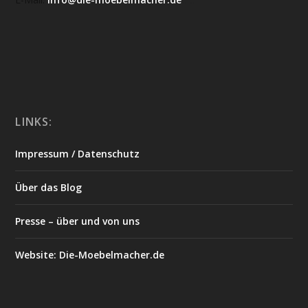
https://deutschemedz.de/viagra-sildenafil
LINKS:
Impressum / Datenschutz
Über das Blog
Presse – über und von uns
Website: Die-Moebelmacher.de