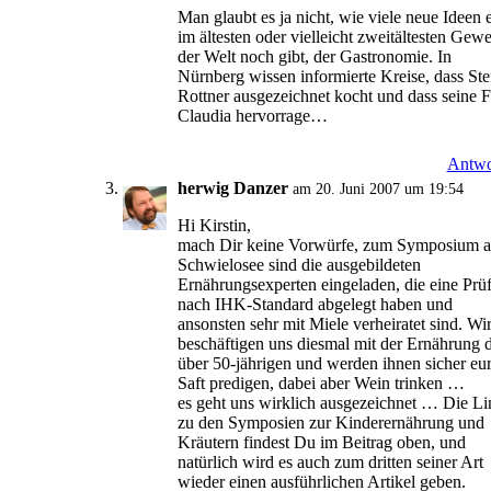
Man glaubt es ja nicht, wie viele neue Ideen 
im ältesten oder vielleicht zweitältesten Gew
der Welt noch gibt, der Gastronomie. In
Nürnberg wissen informierte Kreise, dass Ste
Rottner ausgezeichnet kocht und dass seine 
Claudia hervorrage…
Antwo
herwig Danzer
am 20. Juni 2007 um 19:54
Hi Kirstin,
mach Dir keine Vorwürfe, zum Symposium 
Schwielosee sind die ausgebildeten
Ernährungsexperten eingeladen, die eine Prü
nach IHK-Standard abgelegt haben und
ansonsten sehr mit Miele verheiratet sind. Wi
beschäftigen uns diesmal mit der Ernährung 
über 50-jährigen und werden ihnen sicher eu
Saft predigen, dabei aber Wein trinken …
es geht uns wirklich ausgezeichnet … Die Li
zu den Symposien zur Kinderernährung und
Kräutern findest Du im Beitrag oben, und
natürlich wird es auch zum dritten seiner Art
wieder einen ausführlichen Artikel geben.