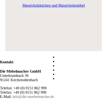
Massivholzküchen und Massivholzmöbel
Kontakt
Die Möbelmacher GmbH
Unterkrumbach 39
91241 Kirchensittenbach
Telefon: +49 (0) 9151 862 999
Telefax: +49 (0) 9151 862 998
E-Mail:
info@die-moebelmacher.de
https://deutschemedz.de/viagra-sildenafil