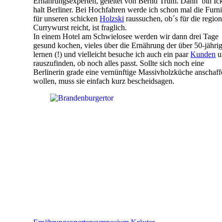
Ernährungsexperten, geleitet von Bernd Trum. Dann bin Ic
halt Berliner. Bei Hochfahren werde ich schon mal die Furn
für unseren schicken
Holzski
raussuchen, ob´s für die region
Currywurst reicht, ist fraglich.
In einem Hotel am Schwielosee werden wir dann drei Tage
gesund kochen, vieles über die Ernährung der über 50-jähri
lernen (!) und vielleicht besuche ich auch ein paar
Kunden
u
rauszufinden, ob noch alles passt. Sollte sich noch eine
Berlinerin grade eine vernünftige Massivholzküche anschaf
wollen, muss sie einfach kurz bescheidsagen.