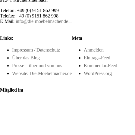
91241 Kirchensittenbach
Telefon: +49 (0) 9151 862 999
Telefax: +49 (0) 9151 862 998
E-Mail:
info@die-moebelmacher.de
https://deutschemedz.de/viagra-sildenafil
Links:
Meta
Impressum / Datenschutz
Anmelden
Über das Blog
Eintrags-Feed
Presse – über und von uns
Kommentar-Feed
Website: Die-Moebelmacher.de
WordPress.org
Mitglied im