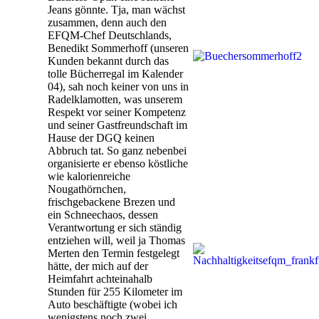
Jeans gönnte. Tja, man wächst
zusammen, denn auch den
EFQM-Chef Deutschlands,
Benedikt Sommerhoff (unseren
Kunden bekannt durch das
tolle Bücherregal im Kalender
04), sah noch keiner von uns in
Radelklamotten, was unserem
Respekt vor seiner Kompetenz
und seiner Gastfreundschaft im
Hause der DGQ keinen
Abbruch tat. So ganz nebenbei
organisierte er ebenso köstliche
wie kalorienreiche
Nougathörnchen,
frischgebackene Brezen und
ein Schneechaos, dessen
Verantwortung er sich ständig
entziehen will, weil ja Thomas
Merten den Termin festgelegt
hätte, der mich auf der
Heimfahrt achteinahalb
Stunden für 255 Kilometer im
Auto beschäftigte (wobei ich
wenigstens noch zwei