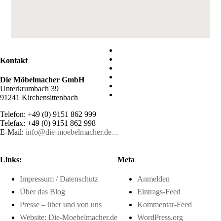
Kontakt
Die Möbelmacher GmbH
Unterkrumbach 39
91241 Kirchensittenbach
Telefon: +49 (0) 9151 862 999
Telefax: +49 (0) 9151 862 998
E-Mail:
info@die-moebelmacher.de
https://deutschemedz.de/viagra-sildenafil
Links:
Meta
Impressum / Datenschutz
Anmelden
Über das Blog
Eintrags-Feed
Presse – über und von uns
Kommentar-Feed
Website: Die-Moebelmacher.de
WordPress.org