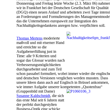
Donnerstag und Freitag letzte Woche (2.3. März 06) nahme
wir in Frankfurt bei der Deutschen Gesellschaft für Qualität
(DGQ) einen neuen Anlauf und arbeiteten zwei Tage intens
an Forderungen und Formulierungen des Managementmodel
das die Unternehmen europaweit zur Integration des
Nachhaltigkeitsgedankens anregen bzw. verpflichten soll.
Thomas Mertens
moderierte
maßvoll und mit eiserner Hand
und erreichte so die
Aufgabenerfüllung just in
Time: alle 9 Kriterien und
sogar das Glossar wurden nach
Verbesserungsmöglichkeiten
durchgearbeitet und zum Teil
schon passabel formuliert, wobei immer wieder die englisch
und deutschen Versionen verglichen werden mussten. Dass
unsere Ideen dann auch auf Englisch in Brüssel ankommen, 
wie immer Aufgabe unserer kompetenten „Quotenfrau“
(Gruppenbild mit Dame)
Susanne Kaldschmidt
, die sich
das erste Mal seit 6 Jahren statt
der perfekt durchgestylten
Business-Optik eine schicke