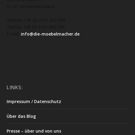
91241 Kirchensittenbach
Telefon: +49 (0) 9151 862 999
Telefax: +49 (0) 9151 862 998
E-Mail:
info@die-moebelmacher.de
https://deutschemedz.de/viagra-sildenafil
LINKS:
Impressum / Datenschutz
Über das Blog
Presse – über und von uns