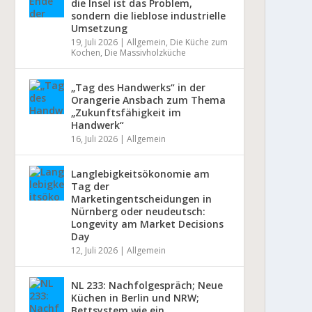
die Insel ist das Problem,
sondern die lieblose industrielle
Umsetzung
19, Juli 2026
|
Allgemein
,
Die Küche zum
Kochen
,
Die Massivholzküche
„Tag des Handwerks“ in der
Orangerie Ansbach zum Thema
„Zukunftsfähigkeit im
Handwerk“
16, Juli 2026
|
Allgemein
Langlebigkeitsökonomie am
Tag der
Marketingentscheidungen in
Nürnberg oder neudeutsch:
Longevity am Market Decisions
Day
12, Juli 2026
|
Allgemein
NL 233: Nachfolgespräch; Neue
Küchen in Berlin und NRW;
Bettsystem wie ein