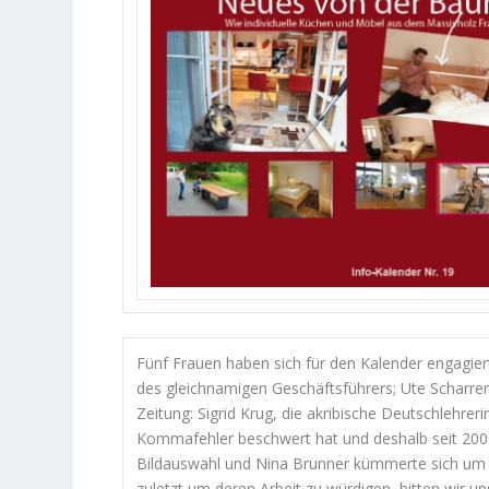
Fünf Frauen haben sich für den Kalender engagie
des gleichnamigen Geschäftsführers; Ute Scharrer,
Zeitung: Sigrid Krug, die akribische Deutschlehreri
Kommafehler beschwert hat und deshalb seit 2002 
Bildauswahl und Nina Brunner kümmerte sich um In
zuletzt um deren Arbeit zu würdigen, bitten wir 