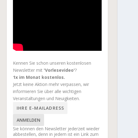
Kennen Sie schon unseren kostenlosen
Newsletter mit
'Vorlesevideo'
?
1x im Monat kostenlos.
Jetzt keine Aktion mehr verpassen, wir
informieren Sie über alle wichtigen
Veranstaltungen und Neuigkeiten.
ANMELDEN
Sie können den Newsletter jederzeit wieder
abbestellen, denn in jedem ist ein Link zum