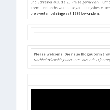
und Schreiner aus, die 20 Preise gewannen. Fünf
Form" und sechs wurden sogar Innungsbeste.Hier
preiswerten Lehrlinge seit 1989 bewundern.
Please welcome: Die neue Blogautorin
Erdb
Nachhaltigkeitsblog über ihre Sous Vide Erfahru