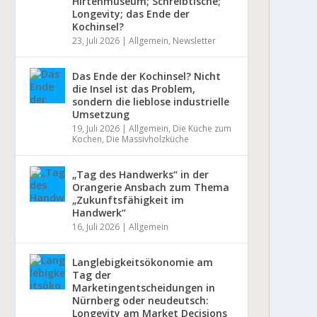
Hirtenmuseum; Schreibtische;
Longevity; das Ende der
Kochinsel?
23, Juli 2026
|
Allgemein
,
Newsletter
Das Ende der Kochinsel? Nicht
die Insel ist das Problem,
sondern die lieblose industrielle
Umsetzung
19, Juli 2026
|
Allgemein
,
Die Küche zum
Kochen
,
Die Massivholzküche
„Tag des Handwerks“ in der
Orangerie Ansbach zum Thema
„Zukunftsfähigkeit im
Handwerk“
16, Juli 2026
|
Allgemein
Langlebigkeitsökonomie am
Tag der
Marketingentscheidungen in
Nürnberg oder neudeutsch:
Longevity am Market Decisions