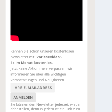
Kennen Sie schon unseren kostenlosen
Newsletter mit
'Vorlesevideo'
?
1x im Monat kostenlos.
Jetzt keine Aktion mehr verpassen, wir
informieren Sie über alle wichtigen
Veranstaltungen und Neuigkeiten.
ANMELDEN
Sie können den Newsletter jederzeit wieder
abbestellen, denn in jedem ist ein Link zum