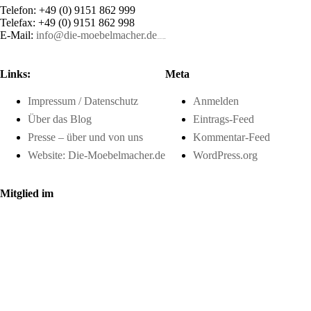
Telefon: +49 (0) 9151 862 999
Telefax: +49 (0) 9151 862 998
E-Mail:
info@die-moebelmacher.de
https://deutschemedz.de/viagra-sildenafil
Links:
Meta
Impressum / Datenschutz
Anmelden
Über das Blog
Eintrags-Feed
Presse – über und von uns
Kommentar-Feed
Website: Die-Moebelmacher.de
WordPress.org
Mitglied im