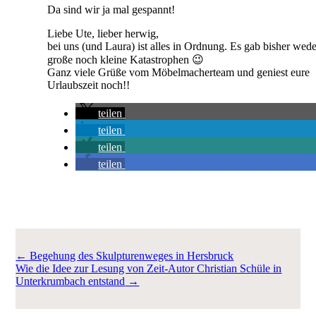
Da sind wir ja mal gespannt!
Liebe Ute, lieber herwig,
bei uns (und Laura) ist alles in Ordnung. Es gab bisher wed
große noch kleine Katastrophen 😉
Ganz viele Grüße vom Möbelmacherteam und geniest eure
Urlaubszeit noch!!
teilen
teilen
teilen
teilen
←
Begehung des Skulpturenweges in Hersbruck
Wie die Idee zur Lesung von Zeit-Autor Christian Schüle in
Unterkrumbach entstand
→