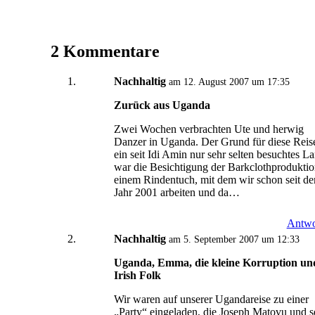
2 Kommentare
Nachhaltig
am 12. August 2007 um 17:35
Zurück aus Uganda
Zwei Wochen verbrachten Ute und herwig
Danzer in Uganda. Der Grund für diese Reis
ein seit Idi Amin nur sehr selten besuchtes L
war die Besichtigung der Barkclothproduktio
einem Rindentuch, mit dem wir schon seit d
Jahr 2001 arbeiten und da…
Antwo
Nachhaltig
am 5. September 2007 um 12:33
Uganda, Emma, die kleine Korruption un
Irish Folk
Wir waren auf unserer Ugandareise zu einer
„Party“ eingeladen, die Joseph Matovu und s