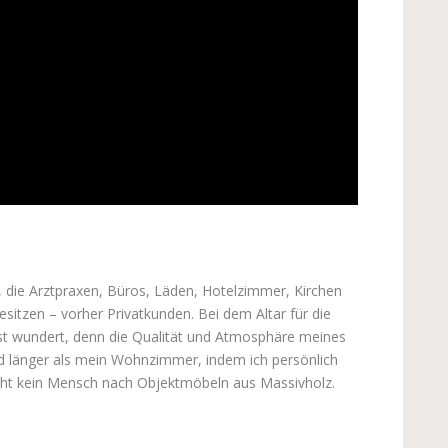
e, die Arztpraxen, Büros, Läden, Hotelzimmer, Kirchen
sitzen – vorher Privatkunden. Bei dem Altar für die
bst wundert, denn die Qualität und Atmosphäre meines
nd länger als mein Wohnzimmer, indem ich persönlich
sucht kein Mensch nach Objektmöbeln aus Massivholz.