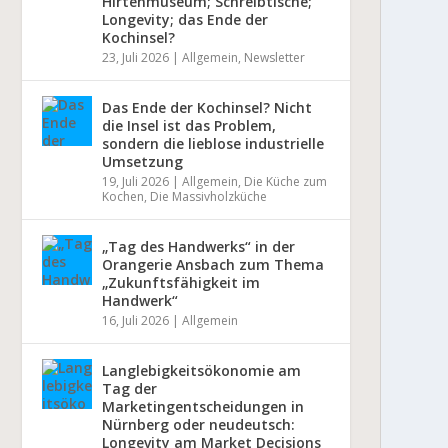
Hirtenmuseum; Schreibtische;
Longevity; das Ende der
Kochinsel?
23, Juli 2026
|
Allgemein
,
Newsletter
Das Ende der Kochinsel? Nicht
die Insel ist das Problem,
sondern die lieblose industrielle
Umsetzung
19, Juli 2026
|
Allgemein
,
Die Küche zum
Kochen
,
Die Massivholzküche
„Tag des Handwerks“ in der
Orangerie Ansbach zum Thema
„Zukunftsfähigkeit im
Handwerk“
16, Juli 2026
|
Allgemein
Langlebigkeitsökonomie am
Tag der
Marketingentscheidungen in
Nürnberg oder neudeutsch:
Longevity am Market Decisions