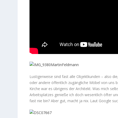
Lustigerweise sind fast alle Objektkunden – also di
oder andere öffentlich zugängliche Möbel von uns be
Kirche war es übrigens der Architekt. Was mich sel
Arbeitsplatzes genieße ich doch wesentlich öfter u
fast nie bin? Aber gut, macht ja nix. Laut Google 