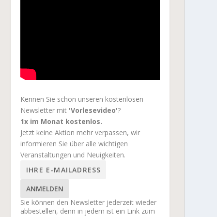
Kennen Sie schon unseren kostenlosen
Newsletter mit
'Vorlesevideo'
?
1x im Monat kostenlos.
Jetzt keine Aktion mehr verpassen, wir
informieren Sie über alle wichtigen
Veranstaltungen und Neuigkeiten.
ANMELDEN
Sie können den Newsletter jederzeit wieder
abbestellen, denn in jedem ist ein Link zum