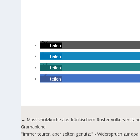
teilen
teilen
teilen
teilen
←
Massivholzküche aus fränkischem Rüster völkerverständ
Gramablend
"Immer teurer, aber selten genutzt" - Widerspruch zur dp