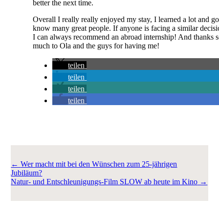
better the next time.
Overall I really really enjoyed my stay, I learned a lot and go
know many great people. If anyone is facing a similar decisi
I can always recommend an abroad internship! And thanks 
much to Ola and the guys for having me!
teilen
teilen
teilen
teilen
←
Wer macht mit bei den Wünschen zum 25-jährigen
Jubiläum?
Natur- und Entschleunigungs-Film SLOW ab heute im Kino
→