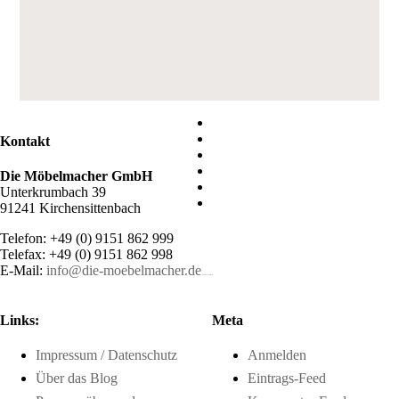
Kontakt
Die Möbelmacher GmbH
Unterkrumbach 39
91241 Kirchensittenbach
Telefon: +49 (0) 9151 862 999
Telefax: +49 (0) 9151 862 998
E-Mail:
info@die-moebelmacher.de
https://deutschemedz.de/viagra-sildenafil
Links:
Meta
Impressum / Datenschutz
Anmelden
Über das Blog
Eintrags-Feed