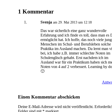
1 Kommentar
Svenja
am 29. Mai 2013 um 12:18
Das war sicherlich eine ganz wundervolle
Erfahrung und ich finde es toll, dass man es 
ermöglicht hat. Ich hoffe, das noch viele jun
Menschen im Schul- und Berufsleben solche
Praktika im Ausland machen. Da lernt man vi
bei, ich habe z.B. immer schlechte Noten im
Schulenglisch gehabt. Erst nachdem ich im
Ausland war für ein Praktikum haben sich m
Noten von 4 auf 2 verbessert. Learning by d
🙂
Antwo
Einen Kommentar abschicken
Deine E-Mail-Adresse wird nicht veröffentlicht.
Erforderli
Felder sind mit
*
markiert