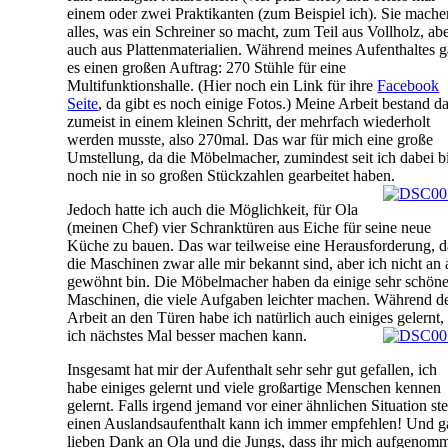
einem oder zwei Praktikanten (zum Beispiel ich). Sie mache
alles, was ein Schreiner so macht, zum Teil aus Vollholz, ab
auch aus Plattenmaterialien. Während meines Aufenthaltes 
es einen großen Auftrag: 270 Stühle für eine
Multifunktionshalle. (Hier noch ein Link für ihre
Facebook
Seite
, da gibt es noch einige Fotos.) Meine Arbeit bestand d
zumeist in einem kleinen Schritt, der mehrfach wiederholt
werden musste, also 270mal. Das war für mich eine große
Umstellung, da die Möbelmacher, zumindest seit ich dabei b
noch nie in so großen Stückzahlen gearbeitet haben.
Jedoch hatte ich auch die Möglichkeit, für Ola
(meinen Chef) vier Schranktüren aus Eiche für seine neue
Küche zu bauen. Das war teilweise eine Herausforderung, d
die Maschinen zwar alle mir bekannt sind, aber ich nicht an 
gewöhnt bin. Die Möbelmacher haben da einige sehr schön
Maschinen, die viele Aufgaben leichter machen. Während d
Arbeit an den Türen habe ich natürlich auch einiges gelernt,
ich nächstes Mal besser machen kann.
Insgesamt hat mir der Aufenthalt sehr sehr gut gefallen, ich
habe einiges gelernt und viele großartige Menschen kennen
gelernt. Falls irgend jemand vor einer ähnlichen Situation ste
einen Auslandsaufenthalt kann ich immer empfehlen! Und 
lieben Dank an Ola und die Jungs, dass ihr mich aufgenom