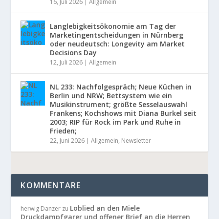
16, Juli 2026
|
Allgemein
Langlebigkeitsökonomie am Tag der
Marketingentscheidungen in Nürnberg
oder neudeutsch: Longevity am Market
Decisions Day
12, Juli 2026
|
Allgemein
NL 233: Nachfolgespräch; Neue Küchen in
Berlin und NRW; Bettsystem wie ein
Musikinstrument; größte Sesselauswahl
Frankens; Kochshows mit Diana Burkel seit
2003; RIP für Rock im Park und Ruhe in
Frieden;
22, Juni 2026
|
Allgemein
,
Newsletter
KOMMENTARE
Loblied an den Miele
herwig Danzer
zu
Druckdampfgarer und offener Brief an die Herren