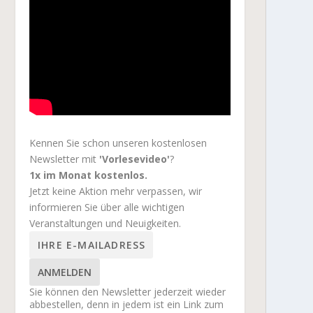
Kennen Sie schon unseren kostenlosen
Newsletter mit
'Vorlesevideo'
?
1x im Monat kostenlos.
Jetzt keine Aktion mehr verpassen, wir
informieren Sie über alle wichtigen
Veranstaltungen und Neuigkeiten.
ANMELDEN
Sie können den Newsletter jederzeit wieder
abbestellen, denn in jedem ist ein Link zum