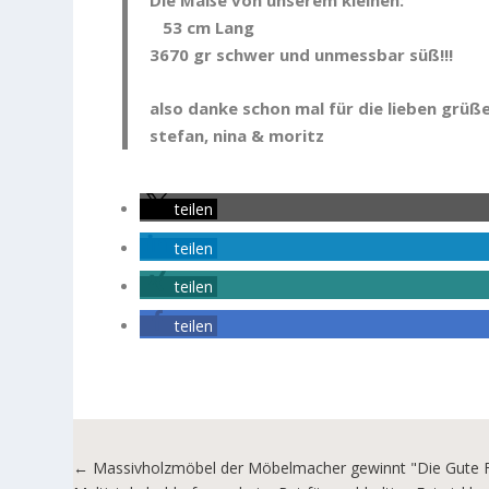
53 cm Lang
3670 gr schwer und unmessbar süß!!!
also danke schon mal für die lieben grüß
stefan, nina & moritz
teilen
teilen
teilen
teilen
←
Massivholzmöbel der Möbelmacher gewinnt "Die Gute 