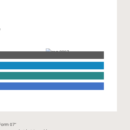
e
Form 07"