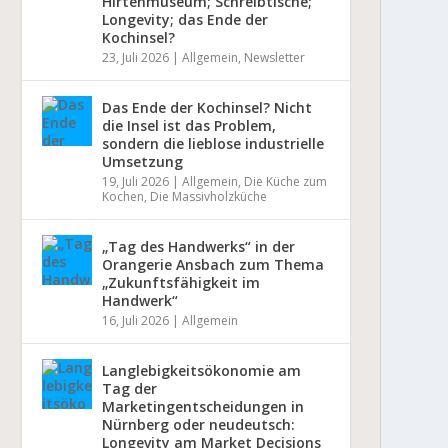
Hirtenmuseum; Schreibtische;
Longevity; das Ende der
Kochinsel?
23, Juli 2026
|
Allgemein
,
Newsletter
Das Ende der Kochinsel? Nicht
die Insel ist das Problem,
sondern die lieblose industrielle
Umsetzung
19, Juli 2026
|
Allgemein
,
Die Küche zum
Kochen
,
Die Massivholzküche
„Tag des Handwerks“ in der
Orangerie Ansbach zum Thema
„Zukunftsfähigkeit im
Handwerk“
16, Juli 2026
|
Allgemein
Langlebigkeitsökonomie am
Tag der
Marketingentscheidungen in
Nürnberg oder neudeutsch:
Longevity am Market Decisions