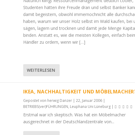
Natürlich klingt Ressourcenmanagement deutlich cooler
Studenten hätten ihre Freude dran und selbst Banker ka
damit begeistern, obwohl immernochnicht alle durchscha
haben, warum wir unser Holz selbst im Wald kaufen, bei 
sägen, lagern und trocknen und damit jede Menge Kapita
binden. Anstatt es, wie die meisten Kollegen, einfach bei
Händler zu ordern, wenn wir […]
WEITERLESEN
IKEA, NACHHALTIGKEIT UND MÖBELMACHER
Gepostet von
herwig Danzer
|
22, Januar 2006
|
BETRIEBS(ver)FÜHRUNGEN
,
Leuphana Uni Lüneburg
|
Erstmal war ich skeptisch. Was hat ein Möbelmacher
ausgerechnet in der Deutschlandzentrale von...