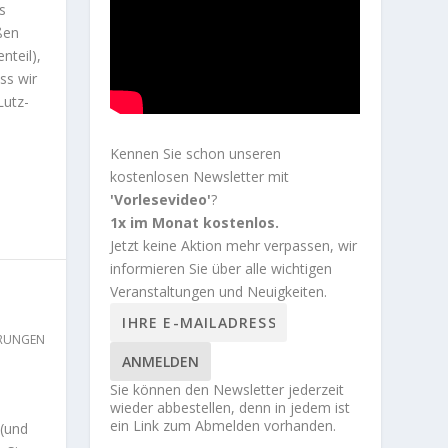
s
ßen
nteil),
ss wir
Lutz-
Kennen Sie schon unseren
kostenlosen Newsletter mit
'Vorlesevideo'
?
1x im Monat kostenlos.
Jetzt keine Aktion mehr verpassen, wir
informieren Sie über alle wichtigen
Veranstaltungen und Neuigkeiten.
HRUNGEN
ANMELDEN
Sie können den Newsletter jederzeit
wieder abbestellen, denn in jedem ist
ein Link zum Abmelden vorhanden.
 (und