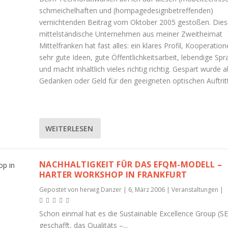
schmeichelhaften und (hompagedesignbetreffenden)
vernichtenden Beitrag vom Oktober 2005 gestoßen. Dies
mittelständische Unternehmen aus meiner Zweitheimat
Mittelfranken hat fast alles: ein klares Profil, Kooperation
sehr gute Ideen, gute Öffentlichkeitsarbeit, lebendige Spr
und macht inhaltlich vieles richtig richtig. Gespart wurde 
Gedanken oder Geld für den geeigneten optischen Auftritt
WEITERLESEN
NACHHALTIGKEIT FÜR DAS EFQM-MODELL –
HARTER WORKSHOP IN FRANKFURT
Gepostet von
herwig Danzer
|
6, März 2006
|
Veranstaltungen
|
Schon einmal hat es die Sustainable Excellence Group (S
geschafft, das Qualitäts –...