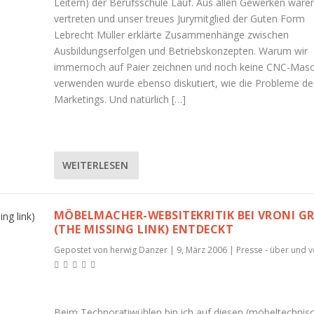
Leitern) der Berufsschule Lauf. Aus allen Gewerken waren
vertreten und unser treues Jurymitglied der Guten Form
Lebrecht Müller erklärte Zusammenhänge zwischen
Ausbildungserfolgen und Betriebskonzepten. Warum wir
immernoch auf Paier zeichnen und noch keine CNC-Mas
verwenden wurde ebenso diskutiert, wie die Probleme de
Marketings. Und natürlich […]
WEITERLESEN
MÖBELMACHER-WEBSITEKRITIK BEI VRONI G
(THE MISSING LINK) ENTDECKT
Gepostet von
herwig Danzer
|
9, März 2006
|
Presse - über und 
Beim Technoratiwühlen bin ich auf diesen (möbeltechnis