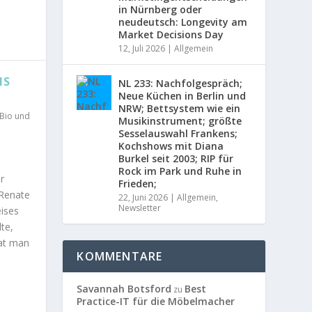
in Nürnberg oder
neudeutsch: Longevity am
Market Decisions Day
12, Juli 2026
|
Allgemein
IS
NL 233: Nachfolgespräch;
Neue Küchen in Berlin und
NRW; Bettsystem wie ein
 Bio und
Musikinstrument; größte
Sesselauswahl Frankens;
Kochshows mit Diana
Burkel seit 2003; RIP für
Rock im Park und Ruhe in
r
Frieden;
 Renate
22, Juni 2026
|
Allgemein
,
Newsletter
eises
te,
hat man
KOMMENTARE
Savannah Botsford
Best
zu
Practice-IT für die Möbelmacher