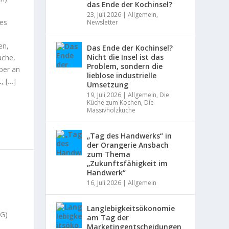
das Ende der Kochinsel?
23, Juli 2026
|
Allgemein
,
es
Newsletter
en,
Das Ende der Kochinsel?
Nicht die Insel ist das
ache,
Problem, sondern die
aber an
lieblose industrielle
, […]
Umsetzung
19, Juli 2026
|
Allgemein
,
Die
Küche zum Kochen
,
Die
Massivholzküche
„Tag des Handwerks“ in
der Orangerie Ansbach
zum Thema
„Zukunftsfähigkeit im
Handwerk“
16, Juli 2026
|
Allgemein
Langlebigkeitsökonomie
EG)
am Tag der
Marketingentscheidungen