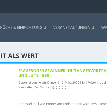
KÜCHE & EINRICHTUNG
VERANSTALTUNGEN
WA
EIT ALS WERT
FRAGEBOGENGEWINNER, HUTANGERVORTRA
UND LUTZ-IGES
Gepostet von
herwig Danzer
|
15, März 2006
|
Jori Polstermöbel
,
Newsletter
,
Pro Natura
|
Abbestellmail wie immer am Ende des Newsletters! Liebe