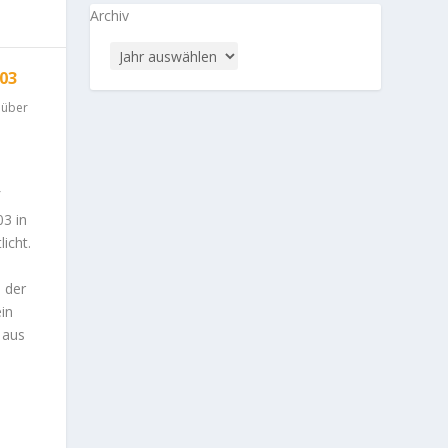
Archiv
03
 über
3 in
icht.
 der
in
 aus