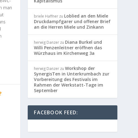
, BWL-
Kapitalismus
nn man
ut
Loblied an den Miele
briele Haffner
zu
Druckdampfgarer und offener Brief
uns
an die Herren Miele und Zinkann
l
m
Diana Burkel und
herwig Danzer
zu
Willi Penzenleitner eröffnen das
Würzhaus im Kirchenweg 3a
Workshop der
herwig Danzer
zu
SynergisTen in Unterkrumbach zur
Vorbereitung des Festivals im
Rahmen der Werkstatt-Tage im
September
?
FACEBOOK FEED: