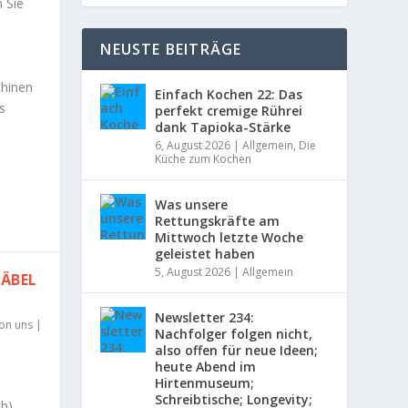
 Sie
NEUSTE BEITRÄGE
chinen
Einfach Kochen 22: Das
s
perfekt cremige Rührei
dank Tapioka-Stärke
6, August 2026
|
Allgemein
,
Die
Küche zum Kochen
Was unsere
Rettungskräfte am
Mittwoch letzte Woche
geleistet haben
5, August 2026
|
Allgemein
RÄBEL
Newsletter 234:
von uns
|
Nachfolger folgen nicht,
also offen für neue Ideen;
heute Abend im
Hirtenmuseum;
Schreibtische; Longevity;
ch)