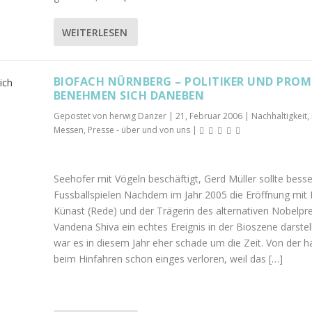
WEITERLESEN
BIOFACH NÜRNBERG – POLITIKER UND PROM
BENEHMEN SICH DANEBEN
Gepostet von
herwig Danzer
|
21, Februar 2006
|
Nachhaltigkeit,
Messen
,
Presse - über und von uns
|
Seehofer mit Vögeln beschäftigt, Gerd Müller sollte besse
Fussballspielen Nachdem im Jahr 2005 die Eröffnung mit
Künast (Rede) und der Trägerin des alternativen Nobelpr
Vandena Shiva ein echtes Ereignis in der Bioszene darstell
war es in diesem Jahr eher schade um die Zeit. Von der 
beim Hinfahren schon einges verloren, weil das […]