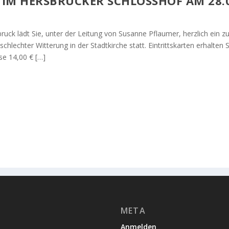
IM HERSBRUCKER SCHLOSSHOF AM 28.0
ck lädt Sie, unter der Leitung von Susanne Pflaumer, herzlich ein 
chlechter Witterung in der Stadtkirche statt. Eintrittskarten erhalte
se 14,00 € […]
META
Anmelden