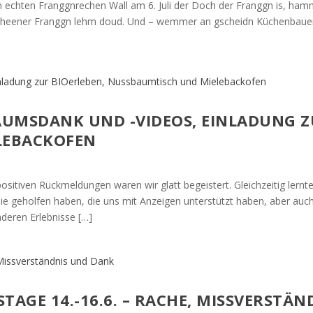
 echten Franggnrechen Wall am 6. Juli der Doch der Franggn is, h
 scheener Franggn lehm doud. Und – wemmer an gscheidn Küchenbaue
LÄUMSDANK UND -VIDEOS, EINLADUNG Z
LEBACKOFEN
ositiven Rückmeldungen waren wir glatt begeistert. Gleichzeitig lern
 die geholfen haben, die uns mit Anzeigen unterstützt haben, aber a
nderen Erlebnisse […]
TAGE 14.-16.6. – RACHE, MISSVERSTÄ