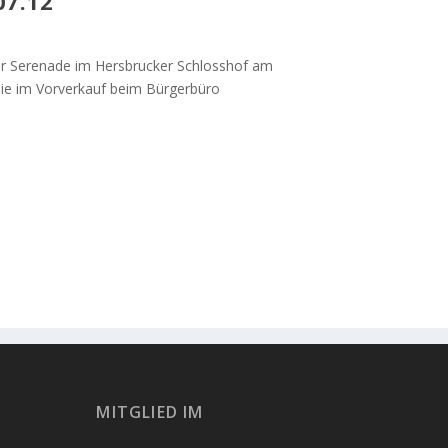
7.12
zur Serenade im Hersbrucker Schlosshof am
n Sie im Vorverkauf beim Bürgerbüro
MITGLIED IM